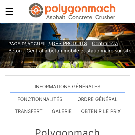
☰
DES PRODUITS
/
Centrales à
PAGE D\'ACCUEIL /
Béton
/
Central à béton mobile et stationnaire sur site
/
INFORMATIONS GÉNÉRALES
FONCTIONNALITÉS
ORDRE GÉNÉRAL
TRANSFERT
GALERIE
OBTENIR LE PRIX
Polygonmach