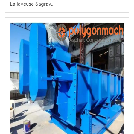
La laveuse &agrav...