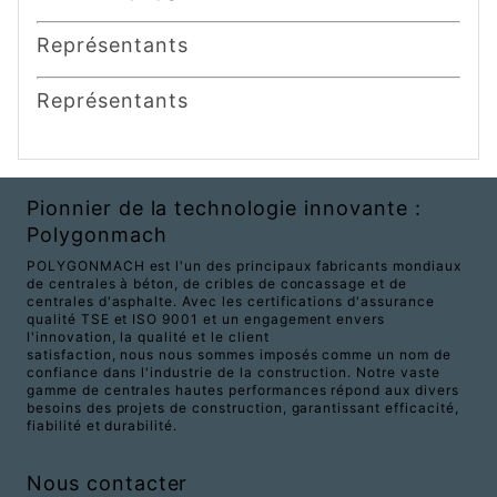
Représentants
Représentants
Pionnier de la technologie innovante :
Polygonmach
POLYGONMACH est l'un des principaux fabricants mondiaux
de centrales à béton, de cribles de concassage et de
centrales d'asphalte. Avec les certifications d'assurance
qualité TSE et ISO 9001 et un engagement envers
l'innovation, la qualité et le client
satisfaction, nous nous sommes imposés comme un nom de
confiance dans l'industrie de la construction. Notre vaste
gamme de centrales hautes performances répond aux divers
besoins des projets de construction, garantissant efficacité,
fiabilité et durabilité.
Nous contacter