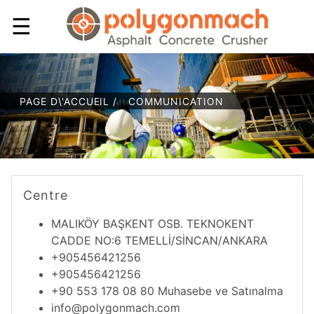
☰
PAGE D\'ACCUEIL /
COMMUNICATION
Centre
MALIKÖY BAŞKENT OSB. TEKNOKENT
CADDE NO:6 TEMELLİ/SİNCAN/ANKARA
+905456421256
+905456421256
+90 553 178 08 80 Muhasebe ve Satınalma
info@polygonmach.com