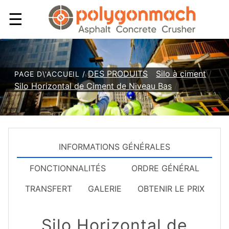
☰
DES PRODUITS
/
Silo à ciment
/
PAGE D\'ACCUEIL /
Silo Horizontal de Ciment de Niveau Bas
/
INFORMATIONS GÉNÉRALES
FONCTIONNALITÉS
ORDRE GÉNÉRAL
TRANSFERT
GALERIE
OBTENIR LE PRIX
Silo Horizontal de