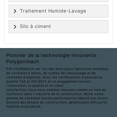
Traitement Humide-Lavage
Silo à ciment
Pionnier de la technologie innovante :
Polygonmach
POLYGONMACH est l'un des principaux fabricants mondiaux
de centrales à béton, de cribles de concassage et de
centrales d'asphalte. Avec les certifications d'assurance
qualité TSE et ISO 9001 et un engagement envers
l'innovation, la qualité et le client
satisfaction, nous nous sommes imposés comme un nom de
confiance dans l'industrie de la construction. Notre vaste
gamme de centrales hautes performances répond aux divers
besoins des projets de construction, garantissant efficacité,
fiabilité et durabilité.