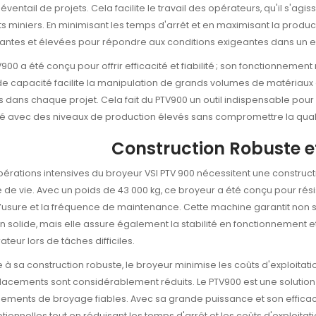
éventail de projets. Cela facilite le travail des opérateurs, qu'il s'ag
ts miniers. En minimisant les temps d'arrêt et en maximisant la produc
antes et élevées pour répondre aux conditions exigeantes dans un 
V900 a été conçu pour offrir efficacité et fiabilité ; son fonctionnemen
e capacité facilite la manipulation de grands volumes de matériaux
 dans chaque projet. Cela fait du PTV900 un outil indispensable pour
té avec des niveaux de production élevés sans compromettre la quali
Construction Robuste et
pérations intensives du broyeur VSI PTV 900 nécessitent une construct
 de vie. Avec un poids de 43 000 kg, ce broyeur a été conçu pour résiste
 l’usure et la fréquence de maintenance. Cette machine garantit non
n solide, mais elle assure également la stabilité en fonctionnement e
ateur lors de tâches difficiles.
 à sa construction robuste, le broyeur minimise les coûts d'exploitati
acements sont considérablement réduits. Le PTV900 est une solution
ements de broyage fiables. Avec sa grande puissance et son efficac
tionnelles tout en réduisant les temps d'arrêt et les coûts d'exploitat