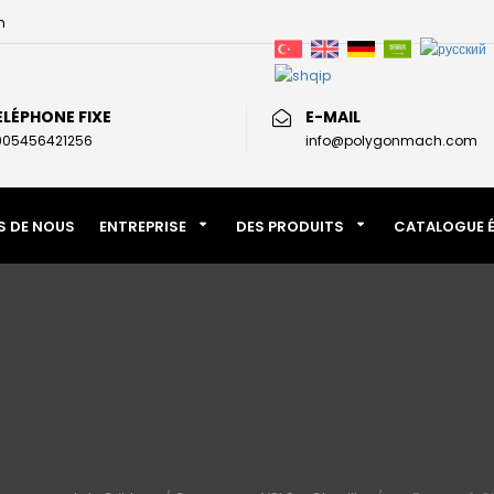
h
ÉLÉPHONE FIXE
E-MAIL
05456421256
info@polygonmach.com
S DE NOUS
ENTREPRISE
DES PRODUITS
CATALOGUE 