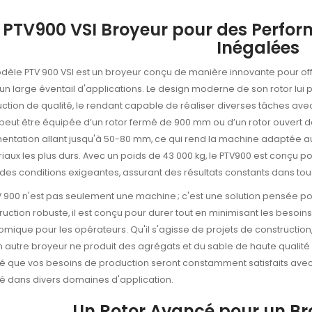
PTV900 VSI Broyeur pour des Perform
Inégalées
dèle PTV 900 VSI est un broyeur conçu de manière innovante pour off
un large éventail d'applications. Le design moderne de son rotor lu
ction de qualité, le rendant capable de réaliser diverses tâches avec
 peut être équipée d’un rotor fermé de 900 mm ou d’un rotor ouvert de
mentation allant jusqu'à 50-80 mm, ce qui rend la machine adaptée au
iaux les plus durs. Avec un poids de 43 000 kg, le PTV900 est conçu po
des conditions exigeantes, assurant des résultats constants dans tous
V 900 n'est pas seulement une machine ; c'est une solution pensée pour
ruction robuste, il est conçu pour durer tout en minimisant les besoins
mique pour les opérateurs. Qu'il s'agisse de projets de construction,
 autre broyeur ne produit des agrégats et du sable de haute qualit
é que vos besoins de production seront constamment satisfaits avec
té dans divers domaines d'application.
Un Rotor Avancé pour un B