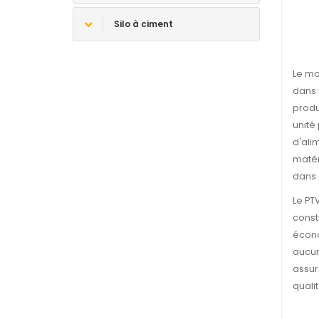
Silo à ciment
Le mo
dans 
produ
unité
d'ali
matér
dans 
Le PT
const
écono
aucun
assur
quali