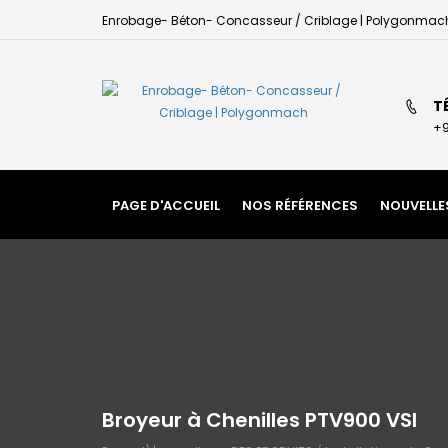
Enrobage- Béton- Concasseur / Criblage | Polygonmac
T
+9
PAGE D'ACCUEIL
NOS RÉFÉRENCES
NOUVELLE
Broyeur à Chenilles PTV900 VSI