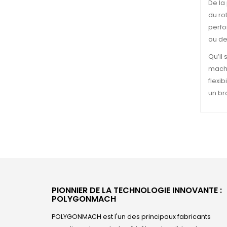
De la
du ro
perfo
ou de
Qu’il
machi
flexi
un br
PIONNIER DE LA TECHNOLOGIE INNOVANTE :
POLYGONMACH
POLYGONMACH est l'un des principaux fabricants