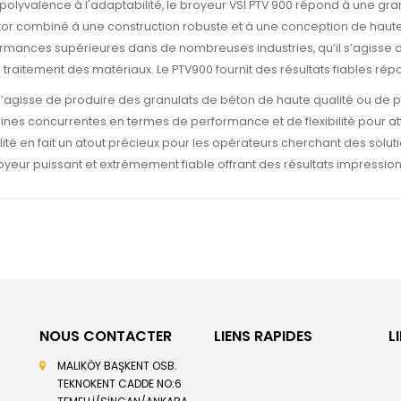
 polyvalence à l'adaptabilité, le broyeur VSI PTV 900 répond à une g
tor combiné à une construction robuste et à une conception de haut
rmances supérieures dans de nombreuses industries, qu’il s’agisse de
 traitement des matériaux. Le PTV900 fournit des résultats fiables ré
 s’agisse de produire des granulats de béton de haute qualité ou de p
nes concurrentes en termes de performance et de flexibilité pour atte
bilité en fait un atout précieux pour les opérateurs cherchant des so
oyeur puissant et extrêmement fiable offrant des résultats impressionna
NOUS CONTACTER
LIENS RAPIDES
L
MALIKÖY BAŞKENT OSB.
TEKNOKENT CADDE NO:6