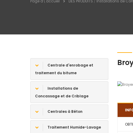
Page d\'accueil
DES PRODUITS
/
Installations de Co
Broy
Centrale d'enrobage et
traitement du bitume
Installations de
Concassage et de Criblage
INF
Centrales à Béton
OBTE
Traitement Humide-Lavage