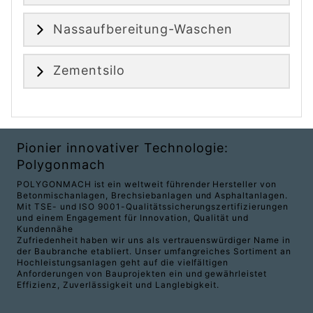
Nassaufbereitung-Waschen
Zementsilo
Pionier innovativer Technologie:
Polygonmach
POLYGONMACH ist ein weltweit führender Hersteller von
Betonmischanlagen, Brechsiebanlagen und Asphaltanlagen.
Mit TSE- und ISO 9001-Qualitätssicherungszertifizierungen
und einem Engagement für Innovation, Qualität und
Kundennähe
Zufriedenheit haben wir uns als vertrauenswürdiger Name in
der Baubranche etabliert. Unser umfangreiches Sortiment an
Hochleistungsanlagen geht auf die vielfältigen
Anforderungen von Bauprojekten ein und gewährleistet
Effizienz, Zuverlässigkeit und Langlebigkeit.