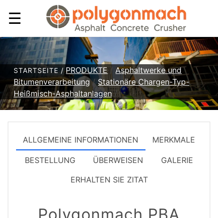
☰
PRODUKTE
/
Asphaltwerke und
STARTSEITE /
Bitumenverarbeitung
/
Stationäre Chargen-Typ-
Heißmisch-Asphaltanlagen
/
ALLGEMEINE INFORMATIONEN
MERKMALE
BESTELLUNG
ÜBERWEISEN
GALERIE
ERHALTEN SIE ZITAT
Polygonmach PBA