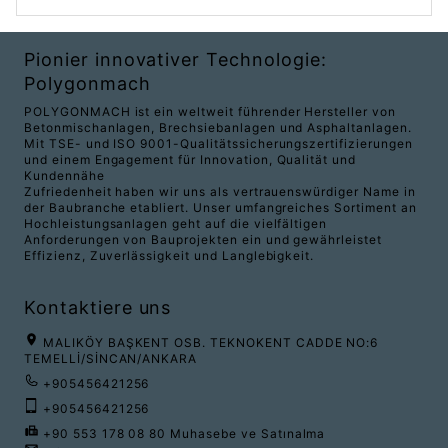
Pionier innovativer Technologie:
Polygonmach
POLYGONMACH ist ein weltweit führender Hersteller von
Betonmischanlagen, Brechsiebanlagen und Asphaltanlagen.
Mit TSE- und ISO 9001-Qualitätssicherungszertifizierungen
und einem Engagement für Innovation, Qualität und
Kundennähe
Zufriedenheit haben wir uns als vertrauenswürdiger Name in
der Baubranche etabliert. Unser umfangreiches Sortiment an
Hochleistungsanlagen geht auf die vielfältigen
Anforderungen von Bauprojekten ein und gewährleistet
Effizienz, Zuverlässigkeit und Langlebigkeit.
Kontaktiere uns
MALIKÖY BAŞKENT OSB. TEKNOKENT CADDE NO:6
TEMELLİ/SİNCAN/ANKARA
+905456421256
+905456421256
+90 553 178 08 80 Muhasebe ve Satınalma