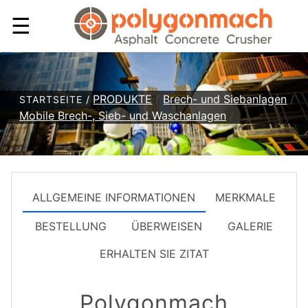
☰
PRODUKTE
/
Brech- und Siebanlagen
/
STARTSEITE /
Mobile Brech-, Sieb- und Waschanlagen
/
ALLGEMEINE INFORMATIONEN
MERKMALE
BESTELLUNG
ÜBERWEISEN
GALERIE
ERHALTEN SIE ZITAT
Polygonmach