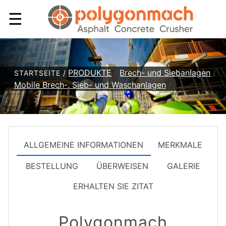
☰
PRODUKTE
/
Brech- und Siebanlagen
/
STARTSEITE /
Mobile Brech-, Sieb- und Waschanlagen
/
ALLGEMEINE INFORMATIONEN
MERKMALE
BESTELLUNG
ÜBERWEISEN
GALERIE
ERHALTEN SIE ZITAT
Polygonmach