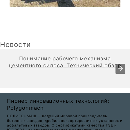
Новости
Понимание рабочего механизма
цементного силоса: Технический обзор
Пионер инновационных технологий:
Polygonmach
ПОЛИГОНМАШ — ведущий мировой производитель
бетонных заводов, дробильно-сортировочных установок и
асфальтовых заводов. С сертификатами качества TSE и
ISO 9001, что свидетельствует о приверженности