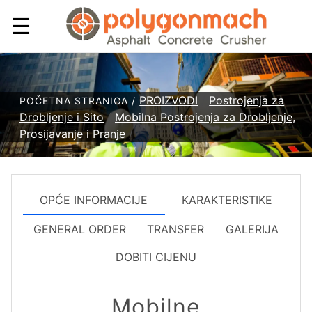
☰
PROIZVODI
/
Postrojenja za
POČETNA STRANICA /
Drobljenje i Sito
/
Mobilna Postrojenja za Drobljenje,
Prosijavanje i Pranje
/
OPĆE INFORMACIJE
KARAKTERISTIKE
GENERAL ORDER
TRANSFER
GALERIJA
DOBITI CIJENU
Mobilne