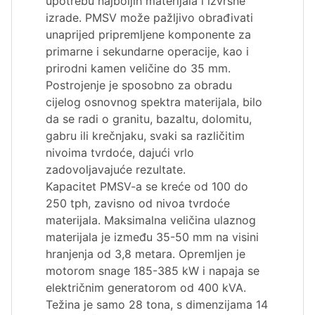
upotrebu najboljih materijala i izvrsne
izrade. PMSV može pažljivo obrađivati
unaprijed pripremljene komponente za
primarne i sekundarne operacije, kao i
prirodni kamen veličine do 35 mm.
Postrojenje je sposobno za obradu
cijelog osnovnog spektra materijala, bilo
da se radi o granitu, bazaltu, dolomitu,
gabru ili krečnjaku, svaki sa različitim
nivoima tvrdoće, dajući vrlo
zadovoljavajuće rezultate.
Kapacitet PMSV-a se kreće od 100 do
250 tph, zavisno od nivoa tvrdoće
materijala. Maksimalna veličina ulaznog
materijala je između 35-50 mm na visini
hranjenja od 3,8 metara. Opremljen je
motorom snage 185-385 kW i napaja se
električnim generatorom od 400 kVA.
Težina je samo 28 tona, s dimenzijama 14