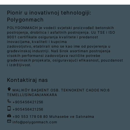
Pionir u inovativnoj tehnologiji:
Polygonmach
POLYGONMACH je vodeći svjetski proizvođač betonskih
postrojenja, drobilica i asfaltnih postrojenja. Uz TSE i ISO
9001 certifikate osiguranja kvalitete i predanost
inovacijama, kvaliteti i kupcima
zadovoljstvo, etablirali smo se kao ime od povjerenja u
građevinskoj industriji. Naš širok asortiman postrojenja
visokih performansi zadovoljava različite potrebe
građevinskih projekata, osiguravajući efikasnost, pouzdanost
i izdržljivost.
Kontaktiraj nas
MALIKÖY BAŞKENT OSB. TEKNOKENT CADDE NO:6
TEMELLİ/SİNCAN/ANKARA
+905456421256
+905456421256
+90 553 178 08 80 Muhasebe ve Satınalma
info@polygonmach.com