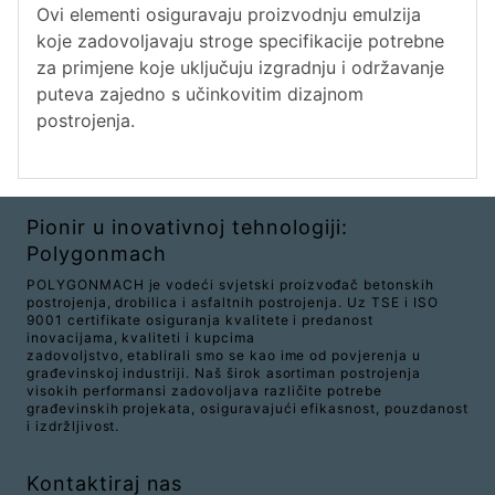
Ovi elementi osiguravaju proizvodnju emulzija
koje zadovoljavaju stroge specifikacije potrebne
za primjene koje uključuju izgradnju i održavanje
puteva zajedno s učinkovitim dizajnom
postrojenja.
Pionir u inovativnoj tehnologiji:
Polygonmach
POLYGONMACH je vodeći svjetski proizvođač betonskih
postrojenja, drobilica i asfaltnih postrojenja. Uz TSE i ISO
9001 certifikate osiguranja kvalitete i predanost
inovacijama, kvaliteti i kupcima
zadovoljstvo, etablirali smo se kao ime od povjerenja u
građevinskoj industriji. Naš širok asortiman postrojenja
visokih performansi zadovoljava različite potrebe
građevinskih projekata, osiguravajući efikasnost, pouzdanost
i izdržljivost.
Kontaktiraj nas