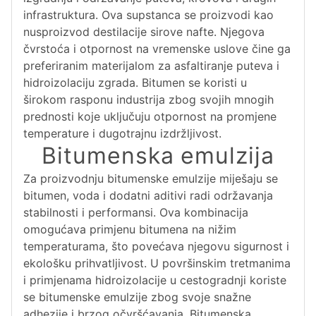
infrastruktura. Ova supstanca se proizvodi kao
nusproizvod destilacije sirove nafte. Njegova
čvrstoća i otpornost na vremenske uslove čine ga
preferiranim materijalom za asfaltiranje puteva i
hidroizolaciju zgrada. Bitumen se koristi u
širokom rasponu industrija zbog svojih mnogih
prednosti koje uključuju otpornost na promjene
temperature i dugotrajnu izdržljivost.
Bitumenska emulzija
Za proizvodnju bitumenske emulzije miješaju se
bitumen, voda i dodatni aditivi radi održavanja
stabilnosti i performansi. Ova kombinacija
omogućava primjenu bitumena na nižim
temperaturama, što povećava njegovu sigurnost i
ekološku prihvatljivost. U površinskim tretmanima
i primjenama hidroizolacije u cestogradnji koriste
se bitumenske emulzije zbog svoje snažne
adhezije i brzog očvršćavanja. Bitumenska