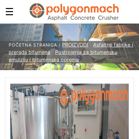
☰
PROIZVODI
/
Asfaltne fabrike i
POČETNA STRANICA /
prerada bitumena
/
Postrojenja za bitumensku
emulziju i bitumenska oprema
/