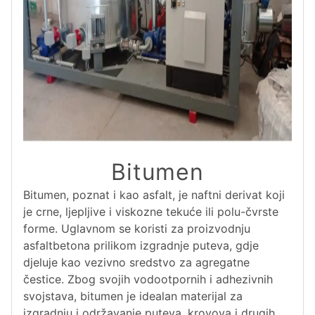
Bitumen
Bitumen, poznat i kao asfalt, je naftni derivat koji
je crne, ljepljive i viskozne tekuće ili polu-čvrste
forme. Uglavnom se koristi za proizvodnju
asfaltbetona prilikom izgradnje puteva, gdje
djeluje kao vezivno sredstvo za agregatne
čestice. Zbog svojih vodootpornih i adhezivnih
svojstava, bitumen je idealan materijal za
izgradnju i održavanje puteva, krovova i drugih