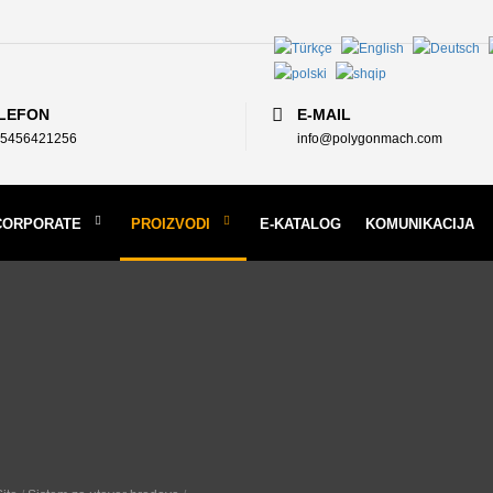
LEFON
E-MAIL
5456421256
info@polygonmach.com
CORPORATE
PROIZVODI
E-KATALOG
KOMUNIKACIJA