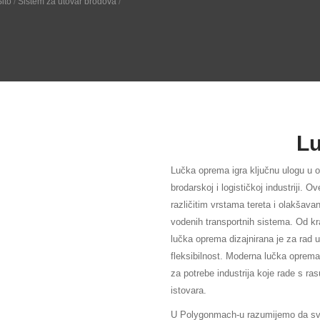
Sito
/
Sistem za utovar brodova
/
L
Lučka oprema igra ključnu ulogu u 
brodarskoj i logističkoj industriji. 
različitim vrstama tereta i olakšav
vodenih transportnih sistema. Od kr
lučka oprema dizajnirana je za rad u
fleksibilnost. Moderna lučka oprema
za potrebe industrija koje rade s ra
istovara.
U Polygonmach-u razumijemo da svak