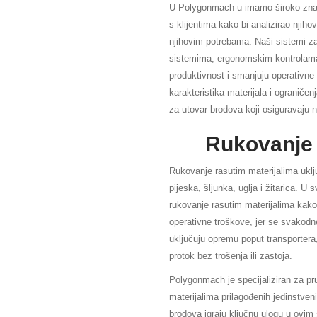
U Polygonmach-u imamo široko znan
s klijentima kako bi analizirao njiho
njihovim potrebama. Naši sistemi z
sistemima, ergonomskim kontrolama
produktivnost i smanjuju operativne
karakteristika materijala i ograniče
za utovar brodova koji osiguravaju 
Rukovanje 
Rukovanje rasutim materijalima uklju
pijeska, šljunka, uglja i žitarica. 
rukovanje rasutim materijalima kako
operativne troškove, jer se svakodne
uključuju opremu poput transportera,
protok bez trošenja ili zastoja.
Polygonmach je specijaliziran za pr
materijalima prilagođenih jedinstven
brodova igraju ključnu ulogu u ovim