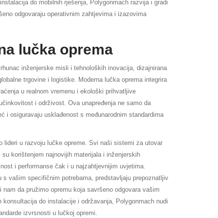
instalacija do mobilnih rješenja, Polygonmach razvija i gradi
ršeno odgovaraju operativnim zahtjevima i izazovima
na lučka oprema
hunac inženjerske misli i tehnoloških inovacija, dizajnirana
lobalne trgovine i logistike. Moderna lučka oprema integrira
aćenja u realnom vremenu i ekološki prihvatljive
 učinkovitost i održivost. Ova unapređenja ne samo da
eć i osiguravaju usklađenost s međunarodnim standardima
ideri u razvoju lučke opreme. Svi naši sistemi za utovar
su korištenjem najnovijih materijala i inženjerskih
čnost i performanse čak i u najzahtjevnijim uvjetima.
du s vašim specifičnim potrebama, predstavljaju prepoznatljiv
i nam da pružimo opremu koja savršeno odgovara vašim
 konsultacija do instalacije i održavanja, Polygonmach nudi
standarde izvrsnosti u lučkoj opremi.