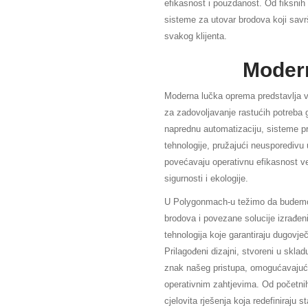
efikasnost i pouzdanost. Od fiksnih 
sisteme za utovar brodova koji sav
svakog klijenta.
Moder
Moderna lučka oprema predstavlja vr
za zadovoljavanje rastućih potreba g
naprednu automatizaciju, sisteme pr
tehnologije, pružajući neusporedivu
povećavaju operativnu efikasnost v
sigurnosti i ekologije.
U Polygonmach-u težimo da budemo l
brodova i povezane solucije izrađeni 
tehnologija koje garantiraju dugovje
Prilagođeni dizajni, stvoreni u skla
znak našeg pristupa, omogućavajuć
operativnim zahtjevima. Od početnih
cjelovita rješenja koja redefiniraju 