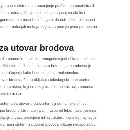
gija poput sistema za smanjenje prašine, automatiziranih
iteta, naša rješenja minimiziraju utjecaj na okoliš i
gonmach-om možete biti sigurni da ćete dobiti efikasnu i
sutim materijalima koja odgovara promjenjivim potrebama
 za utovar brodova
u dio pomorske logistike, omogućavajući efikasan prijenos
. Ovi sistemi dizajnirani su za brzo i sigurno rukovanje
alna kašnjenja kako bi se osigurala maksimalna
tovar brodova često uključuju teleskopske transportere i
role prašine, koji su dizajnirani za optimizaciju procesa
tivnih rizika.
istema za utovar brodova temelji se na fleksibilnosti i
u broda, vrstu materijala ili raspored luke, naša rješenja
apaju u vašu postojeću infrastrukturu. Koristeći najnovije
novu, naši sistemi za utovar brodova pružaju neusporedivu