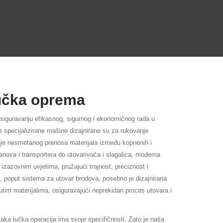
učka oprema
osiguravanju efikasnog, sigurnog i ekonomičnog rada u
Ove specijalizirane mašine dizajnirane su za rukovanje
anje nesmetanog prenosa materijala između kopnenih i
anova i transportera do utovarivača i slagalica, moderna
 izazovnim uvjetima, pružajući trajnost, preciznost i
, poput sistema za utovar brodova, posebno je dizajnirana
sutim materijalima, osiguravajući neprekidan proces utovara i
a lučka operacija ima svoje specifičnosti. Zato je naša