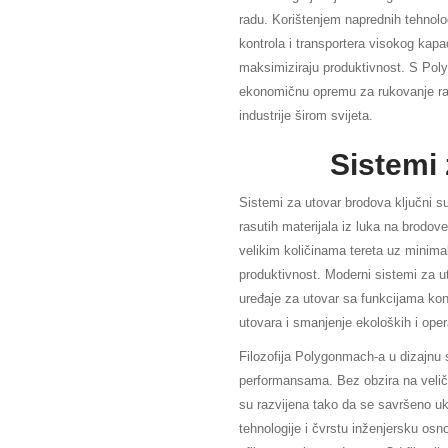
radu. Korištenjem naprednih tehnolo
kontrola i transportera visokog kapac
maksimiziraju produktivnost. S Poly
ekonomičnu opremu za rukovanje ra
industrije širom svijeta.
Sistemi
Sistemi za utovar brodova ključni s
rasutih materijala iz luka na brodove
velikim količinama tereta uz minim
produktivnost. Moderni sistemi za u
uređaje za utovar sa funkcijama kont
utovara i smanjenje ekoloških i opera
Filozofija Polygonmach-a u dizajnu s
performansama. Bez obzira na veličin
su razvijena tako da se savršeno ukl
tehnologije i čvrstu inženjersku os