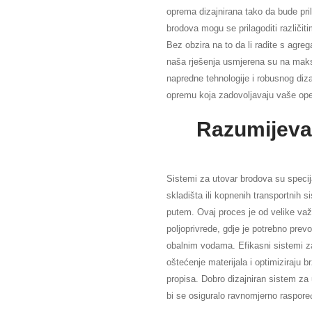
oprema dizajnirana tako da bude pril
brodova mogu se prilagoditi različit
Bez obzira na to da li radite s agre
naša rješenja usmjerena su na maksi
napredne tehnologije i robusnog di
opremu koja zadovoljavaju vaše ope
Razumijeva
Sistemi za utovar brodova su specijal
skladišta ili kopnenih transportnih
putem. Ovaj proces je od velike važn
poljoprivrede, gdje je potrebno prevo
obalnim vodama. Efikasni sistemi za
oštećenje materijala i optimiziraju b
propisa. Dobro dizajniran sistem za
bi se osiguralo ravnomjerno raspoređ