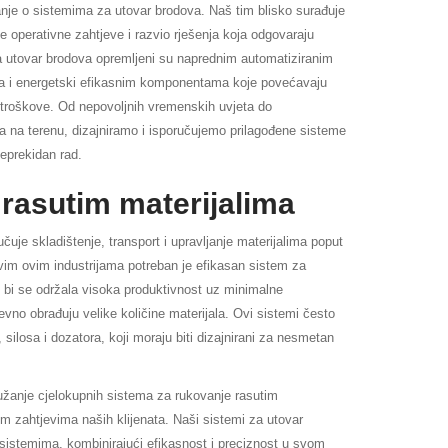
je o sistemima za utovar brodova. Naš tim blisko surađuje
ve operativne zahtjeve i razvio rješenja koja odgovaraju
a utovar brodova opremljeni su naprednim automatiziranim
 i energetski efikasnim komponentama koje povećavaju
 troškove. Od nepovoljnih vremenskih uvjeta do
nja na terenu, dizajniramo i isporučujemo prilagođene sisteme
neprekidan rad.
rasutim materijalima
čuje skladištenje, transport i upravljanje materijalima poput
U svim ovim industrijama potreban je efikasan sistem za
 bi se održala visoka produktivnost uz minimalne
vno obrađuju velike količine materijala. Ovi sistemi često
 silosa i dozatora, koji moraju biti dizajnirani za nesmetan
užanje cjelokupnih sistema za rukovanje rasutim
im zahtjevima naših klijenata. Naši sistemi za utovar
 sistemima, kombinirajući efikasnost i preciznost u svom