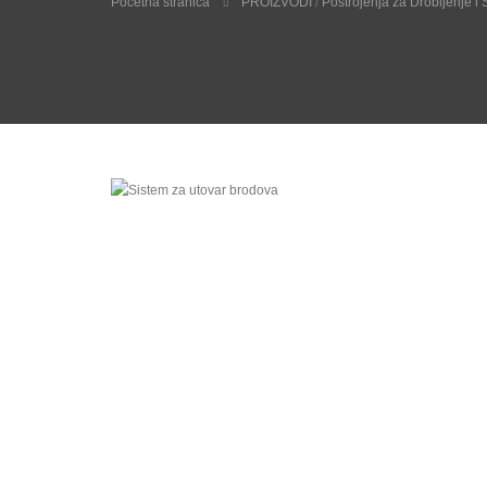
Početna stranica
PROIZVODI
/
Postrojenja za Drobljenje i 