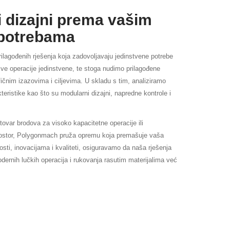
i dizajni prema vašim
potrebama
lagođenih rješenja koja zadovoljavaju jedinstvene potrebe
ve operacije jedinstvene, te stoga nudimo prilagođene
ičnim izazovima i ciljevima. U skladu s tim, analiziramo
eristike kao što su modularni dizajni, napredne kontrole i
tovar brodova za visoko kapacitetne operacije ili
rostor, Polygonmach pruža opremu koja premašuje vaša
lnosti, inovacijama i kvaliteti, osiguravamo da naša rješenja
ernih lučkih operacija i rukovanja rasutim materijalima već