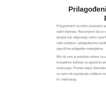
Prilagođen
Polygonmach se ističe pružanjem pri
naših klijenata. Razumijemo da su s
dizajne koji odgovaraju vašim specif
vaše zahtjeve i prilagođavamo karakt
specifične prilagodbe materijalima.
Bilo da vam je potreban sistem za u
kompaktno rješenje za ograničen p
očekivanja. Prioritet dajući fleksibi
ne samo da ispunjavaju zahtjeve mod
ih i nadmašuju.