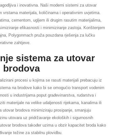
agodljiva i inovativna. Naši moderni sistemi za utovar
im vrstama materijala, količinama i operativnim uvjetima.
gatima, cementom, ugljem ili drugim rasutim materijalima,
miziranje efikasnosti i minimiziranje zastoja. Korištenjem
zajna, Polygonmach pruža pouzdana rješenja za lučku
rativne zahtjeve.
nje sistema za utovar
brodova
izirani procesi u kojima se rasuti materijali prebacuju iz
 sistema na brodove kako bi se omogućio transport vodenim
osti u industrijama poput građevinarstva, rudarstva i
ziti materijale na velike udaljenosti rijekama, kanalima ili
 utovar brodova minimiziraju prosipanje, smanjuju
rzinu utovara uz pridržavanje ekoloških i sigurnosnih
 utovar brodova također uzima u obzir kapacitet broda kako
ivanje težine za stabilnu plovidbu.