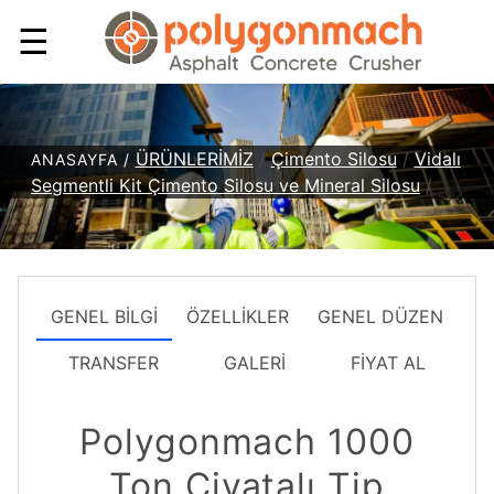
☰
ÜRÜNLERİMİZ
/
Çimento Silosu
/
Vidalı
ANASAYFA /
Segmentli Kit Çimento Silosu ve Mineral Silosu
/
GENEL BİLGİ
ÖZELLİKLER
GENEL DÜZEN
TRANSFER
GALERİ
FİYAT AL
Polygonmach 1000
Ton Civatalı Tip