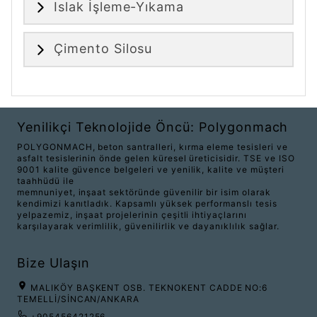
Islak İşleme-Yıkama
Çimento Silosu
Yenilikçi Teknolojide Öncü: Polygonmach
POLYGONMACH, beton santralleri, kırma eleme tesisleri ve
asfalt tesislerinin önde gelen küresel üreticisidir. TSE ve ISO
9001 kalite güvence belgeleri ve yenilik, kalite ve müşteri
taahhüdü ile
memnuniyet, inşaat sektöründe güvenilir bir isim olarak
kendimizi kanıtladık. Kapsamlı yüksek performanslı tesis
yelpazemiz, inşaat projelerinin çeşitli ihtiyaçlarını
karşılayarak verimlilik, güvenilirlik ve dayanıklılık sağlar.
Bize Ulaşın
MALIKÖY BAŞKENT OSB. TEKNOKENT CADDE NO:6
TEMELLİ/SİNCAN/ANKARA
+905456421256