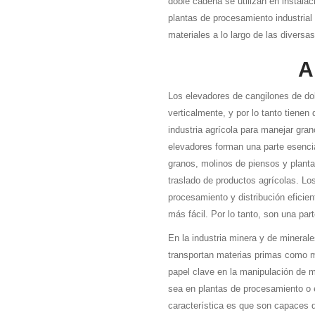
doble cadena se utilizan en instal
plantas de procesamiento industrial 
materiales a lo largo de las diversa
A
Los elevadores de cangilones de do
verticalmente, y por lo tanto tienen
industria agrícola para manejar gran
elevadores forman una parte esenci
granos, molinos de piensos y planta
traslado de productos agrícolas. Lo
procesamiento y distribución eficien
más fácil. Por lo tanto, son una part
En la industria minera y de mineral
transportan materias primas como m
papel clave en la manipulación de m
sea en plantas de procesamiento o 
característica es que son capaces 