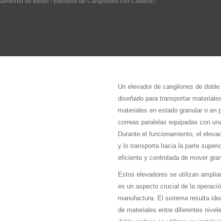
esamiento de Betún
/
Elevador de Cangilones con Cadena
/
Un elevador de cangilones de doble
diseñado para transportar materiale
materiales en estado granular o en 
correas paralelas equipadas con una
Durante el funcionamiento, el elevad
y lo transporta hacia la parte supe
eficiente y controlada de mover gra
Estos elevadores se utilizan amplia
es un aspecto crucial de la operació
manufactura. El sistema resulta idea
de materiales entre diferentes nive