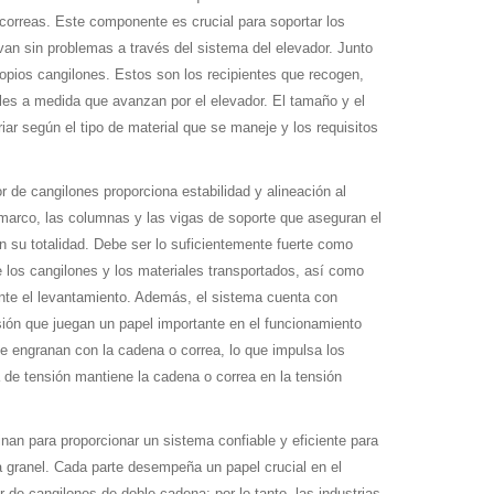
 correas. Este componente es crucial para soportar los
an sin problemas a través del sistema del elevador. Junto
ropios cangilones. Estos son los recipientes que recogen,
les a medida que avanzan por el elevador. El tamaño y el
iar según el tipo de material que se maneje y los requisitos
r de cangilones proporciona estabilidad y alineación al
 marco, las columnas y las vigas de soporte que aseguran el
en su totalidad. Debe ser lo suficientemente fuerte como
 los cangilones y los materiales transportados, así como
ante el levantamiento. Además, el sistema cuenta con
ión que juegan un papel importante en el funcionamiento
e engranan con la cadena o correa, lo que impulsa los
 de tensión mantiene la cadena o correa en la tensión
n para proporcionar un sistema confiable y eficiente para
 a granel. Cada parte desempeña un papel crucial en el
 de cangilones de doble cadena; por lo tanto, las industrias