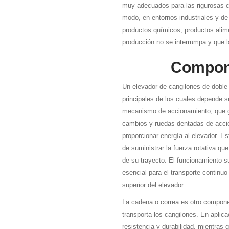
muy adecuados para las rigurosas c
modo, en entornos industriales y d
productos químicos, productos alime
producción no se interrumpa y que l
Compone
Un elevador de cangilones de dobl
principales de los cuales depende 
mecanismo de accionamiento, que ge
cambios y ruedas dentadas de accio
proporcionar energía al elevador. E
de suministrar la fuerza rotativa qu
de su trayecto. El funcionamiento 
esencial para el transporte continuo 
superior del elevador.
La cadena o correa es otro componen
transporta los cangilones. En aplic
resistencia y durabilidad, mientras