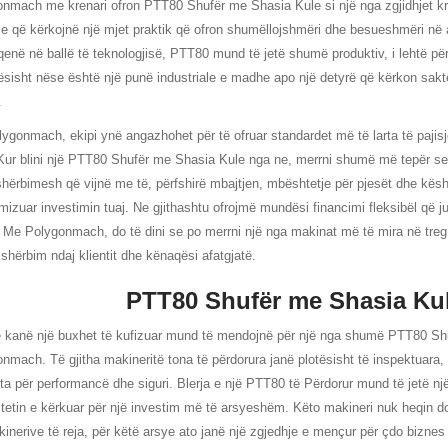
nmach me krenari ofron PTT80 Shufër me Shasia Kule si një nga zgjidhjet kry
e që kërkojnë një mjet praktik që ofron shumëllojshmëri dhe besueshmëri në ap
enë në ballë të teknologjisë, PTT80 mund të jetë shumë produktiv, i lehtë për t
sisht nëse është një punë industriale e madhe apo një detyrë që kërkon saktësi
.
ygonmach, ekipi ynë angazhohet për të ofruar standardet më të larta të pajisje
Kur blini një PTT80 Shufër me Shasia Kule nga ne, merrni shumë më tepër sesa
shërbimesh që vijnë me të, përfshirë mbajtjen, mbështetje për pjesët dhe kësh
izuar investimin tuaj. Ne gjithashtu ofrojmë mundësi financimi fleksibël që 
. Me Polygonmach, do të dini se po merrni një nga makinat më të mira në tre
, shërbim ndaj klientit dhe kënaqësi afatgjatë.
PTT80 Shufër me Shasia Kul
 kanë një buxhet të kufizuar mund të mendojnë për një nga shumë PTT80 Sh
nmach. Të gjitha makineritë tona të përdorura janë plotësisht të inspektuara,
pta për performancë dhe siguri. Blerja e një PTT80 të Përdorur mund të jetë një 
tetin e kërkuar për një investim më të arsyeshëm. Këto makineri nuk heqin do
inerive të reja, për këtë arsye ato janë një zgjedhje e mençur për çdo biznes 