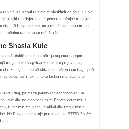
ketë një histori të plotë të shërbimit që do t’ju lejojë
ë të gjitha pajisjet tona të përdorura ofrojnë të njëjtën
 e stafit të Polygonmach, ne jemi në dispozicionin tuaj
h të përdorura me kosto më të ulët.
me Shasia Kule
htë; është projektuar për t'ju siguruar pajisjen e
ojë me ju, duke shqyrtuar kërkesat e projektit tuaj,
in dhe konfigurimin e përshtatshëm për vendin tuaj, qoftë
ëni një porosi për makinat tona ku keni mundësinë të
.
ë vendin tuaj, pa marrë parasysh vendndodhjen tuaj.
 në kohë dhe në gjendje të mirë. Përveç dorëzimit të
jen, furnizimin me pjesë këmbimi dhe rregullimin e
dhë. Në Polygonmach, një porosi për një PTT80 Shufër
 tuaj.