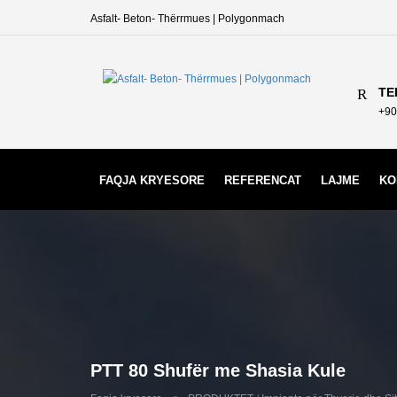
Asfalt- Beton- Thërrmues | Polygonmach
TE
+90
FAQJA KRYESORE
REFERENCAT
LAJME
KO
PTT 80 Shufër me Shasia Kule