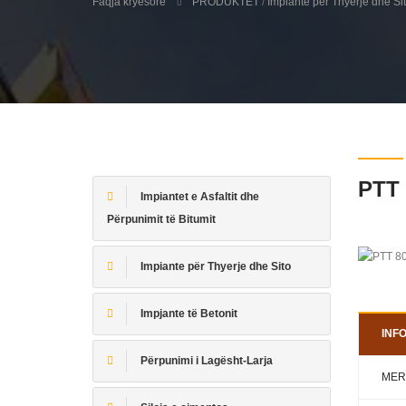
Faqja kryesore
PRODUKTET
/
Impiante për Thyerje dhe Si
PTT 
Impiantet e Asfaltit dhe
Përpunimit të Bitumit
Impiante për Thyerje dhe Sito
Impjante të Betonit
INF
Përpunimi i Lagësht-Larja
MER