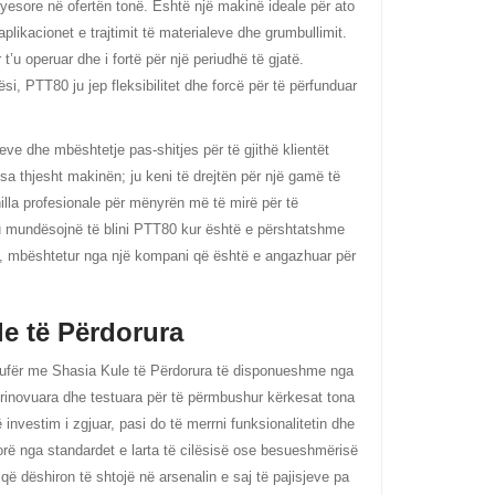
esore në ofertën tonë. Është një makinë ideale për ato
likacionet e trajtimit të materialeve dhe grumbullimit.
’u operuar dhe i fortë për një periudhë të gjatë.
, PTT80 ju jep fleksibilitet dhe forcë për të përfunduar
ve dhe mbështetje pas-shitjes për të gjithë klientët
 thjesht makinën; ju keni të drejtën për një gamë të
illa profesionale për mënyrën më të mirë për të
ju mundësojnë të blini PTT80 kur është e përshtatshme
g, mbështetur nga një kompani që është e angazhuar për
e të Përdorura
ufër me Shasia Kule të Përdorura të disponueshme nga
 rinovuara dhe testuara për të përmbushur kërkesat tona
investim i zgjuar, pasi do të merrni funksionalitetin dhe
rë nga standardet e larta të cilësisë ose besueshmërisë
që dëshiron të shtojë në arsenalin e saj të pajisjeve pa