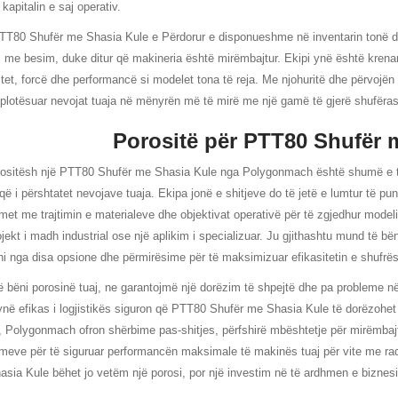
 kapitalin e saj operativ.
T80 Shufër me Shasia Kule e Përdorur e disponueshme në inventarin tonë do të 
ni me besim, duke ditur që makineria është mirëmbajtur. Ekipi ynë është krenar q
itet, forcë dhe performancë si modelet tona të reja. Me njohuritë dhe përvojën
 plotësuar nevojat tuaja në mënyrën më të mirë me një gamë të gjerë shufëras
Porositë për PTT80 Shufër 
ositësh një PTT80 Shufër me Shasia Kule nga Polygonmach është shumë e thjes
që i përshtatet nevojave tuaja. Ekipa jonë e shitjeve do të jetë e lumtur të pun
met me trajtimin e materialeve dhe objektivat operativë për të zgjedhur model
ojekt i madh industrial ose një aplikim i specializuar. Ju gjithashtu mund të b
ni nga disa opsione dhe përmirësime për të maksimizuar efikasitetin e shufrës
ë bëni porosinë tuaj, ne garantojmë një dorëzim të shpejtë dhe pa probleme n
ynë efikas i logjistikës siguron që PTT80 Shufër me Shasia Kule të dorëzohet
 Polygonmach ofron shërbime pas-shitjes, përfshirë mbështetje për mirëmbajt
meve për të siguruar performancën maksimale të makinës tuaj për vite me ra
sia Kule bëhet jo vetëm një porosi, por një investim në të ardhmen e biznesit