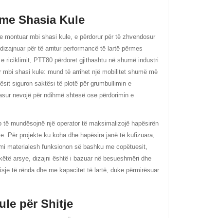
me Shasia Kule
 e montuar mbi shasi kule, e përdorur për të zhvendosur
dizajnuar për të arritur performancë të lartë përmes
 e riciklimit, PTT80 përdoret gjithashtu në shumë industri
r mbi shasi kule: mund të arrihet një mobilitet shumë më
sit siguron saktësi të plotë për grumbullimin e
pasur nevojë për ndihmë shtesë ose përdorimin e
o të mundësojnë një operator të maksimalizojë hapësirën
e. Për projekte ku koha dhe hapësira janë të kufizuara,
jtimi materialesh funksionon së bashku me copëtuesit,
këtë arsye, dizajni është i bazuar në besueshmëri dhe
isje të rënda dhe me kapacitet të lartë, duke përmirësuar
le për Shitje