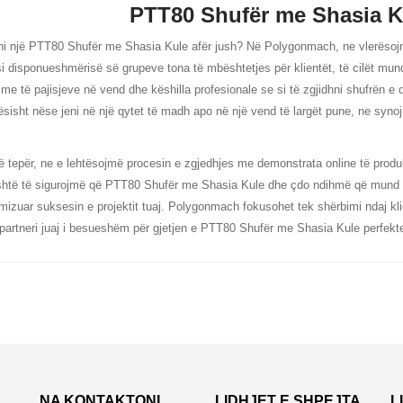
PTT80 Shufër me Shasia K
i një PTT80 Shufër me Shasia Kule afër jush? Në Polygonmach, ne vlerësojmë
i disponueshmërisë së grupeve tona të mbështetjes për klientët, të cilët mund
ime të pajisjeve në vend dhe këshilla profesionale se si të zgjidhni shufrën 
sisht nëse jeni në një qytet të madh apo në një vend të largët pune, ne synojm
 tepër, ne e lehtësojmë procesin e zgjedhjes me demonstrata online të produ
htë të sigurojmë që PTT80 Shufër me Shasia Kule dhe çdo ndihmë që mund të
izuar suksesin e projektit tuaj. Polygonmach fokusohet tek shërbimi ndaj kli
partneri juaj i besueshëm për gjetjen e PTT80 Shufër me Shasia Kule perfekte
NA KONTAKTONI
LIDHJET E SHPEJTA
L