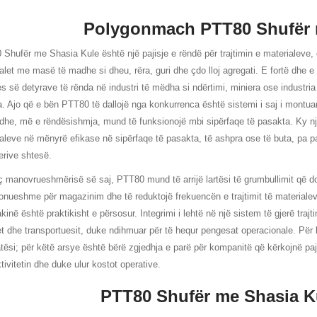
Polygonmach PTT80 Shufër 
Shufër me Shasia Kule është një pajisje e rëndë për trajtimin e materialeve,
alet me masë të madhe si dheu, rëra, guri dhe çdo lloj agregati. E fortë dhe e 
es së detyrave të rënda në industri të mëdha si ndërtimi, miniera ose industria
ra. Ajo që e bën PTT80 të dallojë nga konkurrenca është sistemi i saj i montua
ë dhe, më e rëndësishmja, mund të funksionojë mbi sipërfaqe të pasakta. Ky një
aleve në mënyrë efikase në sipërfaqe të pasakta, të ashpra ose të buta, pa 
rive shtesë.
 manovrueshmërisë së saj, PTT80 mund të arrijë lartësi të grumbullimit që d
onueshme për magazinim dhe të reduktojë frekuencën e trajtimit të materialev
kinë është praktikisht e përsosur. Integrimi i lehtë në një sistem të gjerë tra
t dhe transportuesit, duke ndihmuar për të hequr pengesat operacionale. Për 
atësi; për këtë arsye është bërë zgjedhja e parë për kompanitë që kërkojnë paj
tivitetin dhe duke ulur kostot operative.
PTT80 Shufër me Shasia Ku