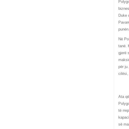
Polygo
biznes
Duke q
Pavarë
punën
Në Pol
tanë. 
gjerë 
maksim
për ju
cilësi
Ata që
Polygo
të rre
kapaci
së mak