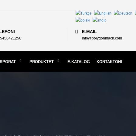
LEFONI
E-MAIL
5456421256
info@polygonmach.com
RPORAT
PRODUKTET
E-KATALOG
KONTAKTONI