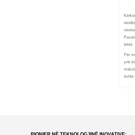
Kërkon
rëndës
vlerës
Pavarë
lehtë.
Për më
ynë ës
maksim
është 
PIONIER NË TEKNOLOGJINË INOVATIVE: