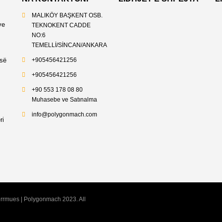
MALIKÖY BAŞKENT OSB.
ve
TEKNOKENT CADDE
NO:6
TEMELLİ/SİNCAN/ANKARA
+905456421256
isë
+905456421256
+90 553 178 08 80
Muhasebe ve Satınalma
info@polygonmach.com
ri
ërrmues | Polygonmach 2023. All