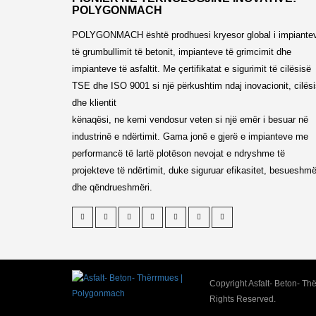
POLYGONMACH
POLYGONMACH është prodhuesi kryesor global i impiante
të grumbullimit të betonit, impianteve të grimcimit dhe
impianteve të asfaltit. Me çertifikatat e sigurimit të cilësisë
TSE dhe ISO 9001 si një përkushtim ndaj inovacionit, cilës
dhe klientit
kënaqësi, ne kemi vendosur veten si një emër i besuar në
industrinë e ndërtimit. Gama jonë e gjerë e impianteve me
performancë të lartë plotëson nevojat e ndryshme të
projekteve të ndërtimit, duke siguruar efikasitet, besueshmë
dhe qëndrueshmëri.
Copyright Asfalt- Beton- Th
Rights Reserved.