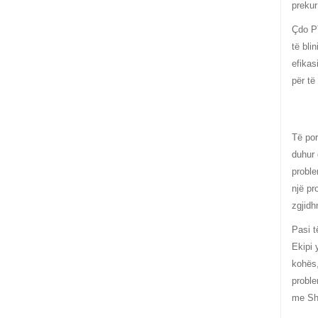
prekur
Çdo PT
të bli
efikas
për të
Të por
duhur 
proble
një pr
zgjidh
Pasi t
Ekipi 
kohës,
proble
me Sha