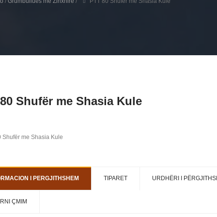
to
/
Grumbullues me Zinxhirë
/
PTT 80 Shufër me Shasia Kule
80 Shufër me Shasia Kule
ORMACION I PERGJITHSHEM
TIPARET
URDHËRI I PËRGJITH
RNI ÇMIM