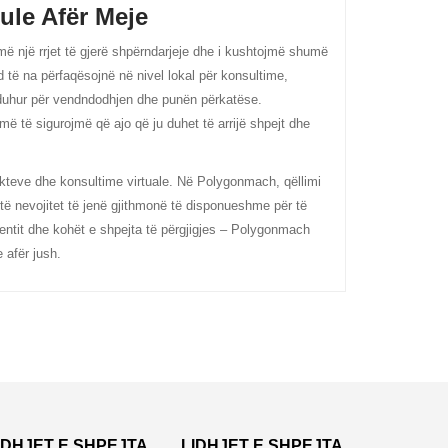
ule Afër Meje
 një rrjet të gjerë shpërndarjeje dhe i kushtojmë shumë
 të na përfaqësojnë në nivel lokal për konsultime,
e duhur për vendndodhjen dhe punën përkatëse.
ë të sigurojmë që ajo që ju duhet të arrijë shpejt dhe
kteve dhe konsultime virtuale. Në Polygonmach, qëllimi
 nevojitet të jenë gjithmonë të disponueshme për të
entit dhe kohët e shpejta të përgjigjes – Polygonmach
 afër jush.
IDHJET E SHPEJTA
LIDHJET E SHPEJTA