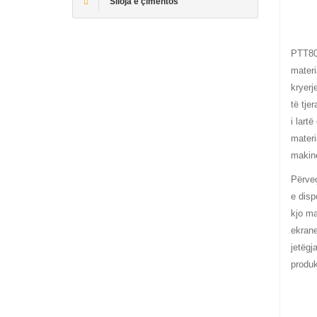
Siloja e çimentos
PTT80 
materi
kryerj
të tje
i lart
materi
makine
Përveç
e disp
kjo ma
ekrane
jetëgj
produk