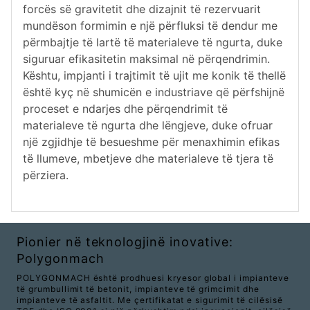
forcës së gravitetit dhe dizajnit të rezervuarit
mundëson formimin e një përfluksi të dendur me
përmbajtje të lartë të materialeve të ngurta, duke
siguruar efikasitetin maksimal në përqendrimin.
Kështu, impjanti i trajtimit të ujit me konik të thellë
është kyç në shumicën e industriave që përfshijnë
proceset e ndarjes dhe përqendrimit të
materialeve të ngurta dhe lëngjeve, duke ofruar
një zgjidhje të besueshme për menaxhimin efikas
të llumeve, mbetjeve dhe materialeve të tjera të
përziera.
Pionier në teknologjinë inovative:
Polygonmach
POLYGONMACH është prodhuesi kryesor global i impianteve
të grumbullimit të betonit, impianteve të grimcimit dhe
impianteve të asfaltit. Me çertifikatat e sigurimit të cilësisë