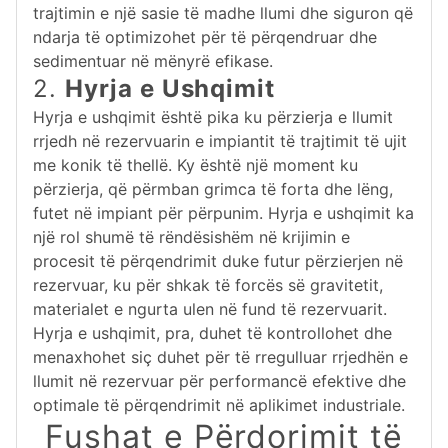
trajtimin e një sasie të madhe llumi dhe siguron që
ndarja të optimizohet për të përqendruar dhe
sedimentuar në mënyrë efikase.
2.
Hyrja e Ushqimit
Hyrja e ushqimit është pika ku përzierja e llumit
rrjedh në rezervuarin e impiantit të trajtimit të ujit
me konik të thellë. Ky është një moment ku
përzierja, që përmban grimca të forta dhe lëng,
futet në impiant për përpunim. Hyrja e ushqimit ka
një rol shumë të rëndësishëm në krijimin e
procesit të përqendrimit duke futur përzierjen në
rezervuar, ku për shkak të forcës së gravitetit,
materialet e ngurta ulen në fund të rezervuarit.
Hyrja e ushqimit, pra, duhet të kontrollohet dhe
menaxhohet siç duhet për të rregulluar rrjedhën e
llumit në rezervuar për performancë efektive dhe
optimale të përqendrimit në aplikimet industriale.
Fushat e Përdorimit të