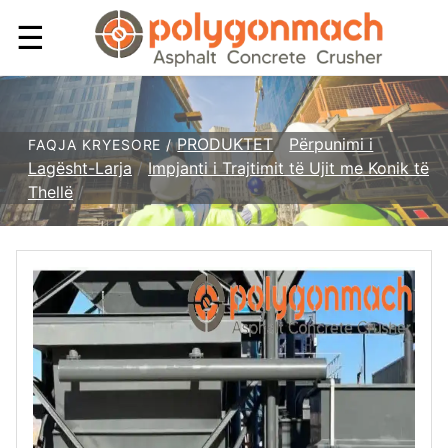
☰
PRODUKTET
/
Përpunimi i
FAQJA KRYESORE /
Lagësht-Larja
/
Impjanti i Trajtimit të Ujit me Konik të
Thellë
/