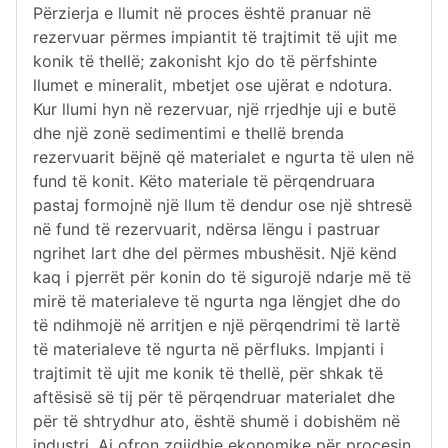
Përzierja e llumit në proces është pranuar në
rezervuar përmes impiantit të trajtimit të ujit me
konik të thellë; zakonisht kjo do të përfshinte
llumet e mineralit, mbetjet ose ujërat e ndotura.
Kur llumi hyn në rezervuar, një rrjedhje uji e butë
dhe një zonë sedimentimi e thellë brenda
rezervuarit bëjnë që materialet e ngurta të ulen në
fund të konit. Këto materiale të përqendruara
pastaj formojnë një llum të dendur ose një shtresë
në fund të rezervuarit, ndërsa lëngu i pastruar
ngrihet lart dhe del përmes mbushësit. Një kënd
kaq i pjerrët për konin do të sigurojë ndarje më të
mirë të materialeve të ngurta nga lëngjet dhe do
të ndihmojë në arritjen e një përqendrimi të lartë
të materialeve të ngurta në përfluks. Impjanti i
trajtimit të ujit me konik të thellë, për shkak të
aftësisë së tij për të përqendruar materialet dhe
për të shtrydhur ato, është shumë i dobishëm në
industri. Ai ofron zgjidhje ekonomike për procesin