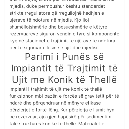
mjedis, duke përmbushur kështu standardet
strikte rregullatore që rregullojnë hedhjen e
ujërave të ndotura në mjedis. Kjo lloj
shumëllojshmërie dhe besueshmërie e këtyre
rezervuarëve siguron vendin e tyre si komponente
kyç në stacionet e trajtimit të ujërave të ndotura
për të siguruar cilësinë e ujit dhe mjedisit.
Parimi i Punës së
Impiantit të Trajtimit të
Ujit me Konik të Thellë
Impianti i trajtimit të ujit me konik të thellë
funksionon mbi bazën e forcës së gravitetit për të
ndarë dhe përqendruar në mënyrë efikase
përzierjet e fortë-lëng. Kur përzierja e llumit hyn
në rezervuar, ajo gjen hapësirë për sedimentim
falë strukturës konike të thellë. Materialet e