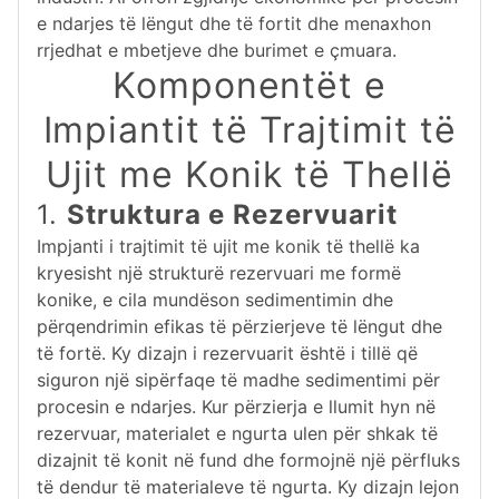
e ndarjes të lëngut dhe të fortit dhe menaxhon
rrjedhat e mbetjeve dhe burimet e çmuara.
Komponentët e
Impiantit të Trajtimit të
Ujit me Konik të Thellë
1.
Struktura e Rezervuarit
Impjanti i trajtimit të ujit me konik të thellë ka
kryesisht një strukturë rezervuari me formë
konike, e cila mundëson sedimentimin dhe
përqendrimin efikas të përzierjeve të lëngut dhe
të fortë. Ky dizajn i rezervuarit është i tillë që
siguron një sipërfaqe të madhe sedimentimi për
procesin e ndarjes. Kur përzierja e llumit hyn në
rezervuar, materialet e ngurta ulen për shkak të
dizajnit të konit në fund dhe formojnë një përfluks
të dendur të materialeve të ngurta. Ky dizajn lejon