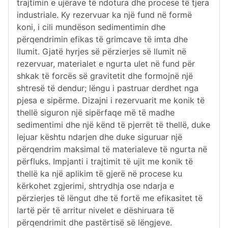
trajtimin e ujërave të ndotura dhe procese të tjera
industriale. Ky rezervuar ka një fund në formë
koni, i cili mundëson sedimentimin dhe
përqendrimin efikas të grimcave të imta dhe
llumit. Gjatë hyrjes së përzierjes së llumit në
rezervuar, materialet e ngurta ulet në fund për
shkak të forcës së gravitetit dhe formojnë një
shtresë të dendur; lëngu i pastruar derdhet nga
pjesa e sipërme. Dizajni i rezervuarit me konik të
thellë siguron një sipërfaqe më të madhe
sedimentimi dhe një kënd të pjerrët të thellë, duke
lejuar kështu ndarjen dhe duke siguruar një
përqendrim maksimal të materialeve të ngurta në
përfluks. Impjanti i trajtimit të ujit me konik të
thellë ka një aplikim të gjerë në procese ku
kërkohet zgjerimi, shtrydhja ose ndarja e
përzierjes të lëngut dhe të fortë me efikasitet të
lartë për të arritur nivelet e dëshiruara të
përqendrimit dhe pastërtisë së lëngjeve.