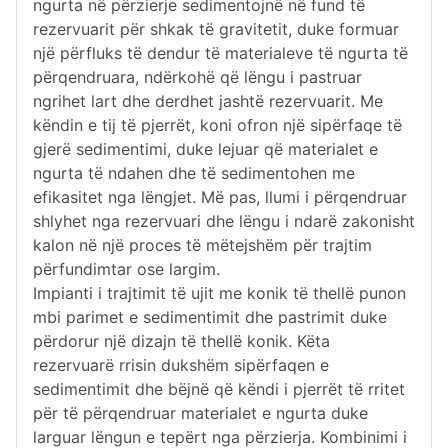
ngurta në përzierje sedimentojnë në fund të
rezervuarit për shkak të gravitetit, duke formuar
një përfluks të dendur të materialeve të ngurta të
përqendruara, ndërkohë që lëngu i pastruar
ngrihet lart dhe derdhet jashtë rezervuarit. Me
këndin e tij të pjerrët, koni ofron një sipërfaqe të
gjerë sedimentimi, duke lejuar që materialet e
ngurta të ndahen dhe të sedimentohen me
efikasitet nga lëngjet. Më pas, llumi i përqendruar
shlyhet nga rezervuari dhe lëngu i ndarë zakonisht
kalon në një proces të mëtejshëm për trajtim
përfundimtar ose largim.
Impianti i trajtimit të ujit me konik të thellë punon
mbi parimet e sedimentimit dhe pastrimit duke
përdorur një dizajn të thellë konik. Këta
rezervuarë rrisin dukshëm sipërfaqen e
sedimentimit dhe bëjnë që këndi i pjerrët të rritet
për të përqendruar materialet e ngurta duke
larguar lëngun e tepërt nga përzierja. Kombinimi i