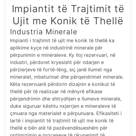
Impiantit të Trajtimit të
Ujit me Konik të Thellë
Industria Minerale
Impianti i trajtimit të ujit me konik të thellë ka
aplikime kyçe në industrinë minerale për
përpunimin e mineraleve. Ky lloj rezervuari, në
industri, përdoret kryesisht për ndarjen e
përzierjeve të fortë-lëng, siç janë llumet nga
mineralet, mbeturinat dhe përqendrimet minerale.
Këta rezervuarë përdorin dizajnin e konikut të
thellë për të realizuar në mënyrë efikase
përqendrimin dhe shtrydhjen e llumeve minerale,
duke siguruar kështu nxjerrjen e mineraleve të
çmuara nga materialet e përpunuara. Efikasiteti i
lartë i impiantit të trajtimit të ujit me konik të
thellë e bën atë të pazëvendësueshëm për
optimizimin e proceseve të rikuperimit të