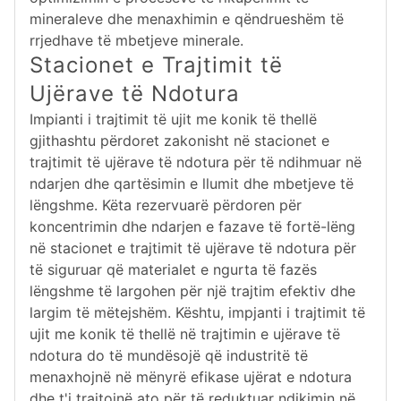
mineraleve dhe menaxhimin e qëndrueshëm të
rrjedhave të mbetjeve minerale.
Stacionet e Trajtimit të
Ujërave të Ndotura
Impianti i trajtimit të ujit me konik të thellë
gjithashtu përdoret zakonisht në stacionet e
trajtimit të ujërave të ndotura për të ndihmuar në
ndarjen dhe qartësimin e llumit dhe mbetjeve të
lëngshme. Këta rezervuarë përdoren për
koncentrimin dhe ndarjen e fazave të fortë-lëng
në stacionet e trajtimit të ujërave të ndotura për
të siguruar që materialet e ngurta të fazës
lëngshme të largohen për një trajtim efektiv dhe
largim të mëtejshëm. Kështu, impjanti i trajtimit të
ujit me konik të thellë në trajtimin e ujërave të
ndotura do të mundësojë që industritë të
menaxhojnë në mënyrë efikase ujërat e ndotura
dhe t'i trajtojnë ato për të reduktuar ndikimin në