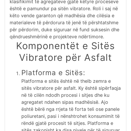
klasifikimit të agregateve gjatë këtyre proceseve
është e pamundur pa sitën vibratore. Roli i saj në
këto vende garanton që madhësia dhe cilësia e
materialeve të përdorura të jenë të përshtatshme
për përdorim, duke siguruar në fund suksesin dhe
qëndrueshmërinë e projekteve ndërtimore.
Komponentët e Sitës
Vibratore për Asfalt
Platforma e Sitës:
Platforma e sitës është në thelb zemra e
sitës vibratore për asfalt. Ky është sipërfaqja
në të cilën ndodh procesi i sitjes dhe ku
agregatet ndahen sipas madhësisë. Ajo
është bërë nga rrjeta të forta teli ose panele
poliuretani, pasi i nënshtrohet konsumimit të
rëndë gjatë procesit të sitjes. Platforma e
sitës zakonisht ka disa nivele për të siguruar