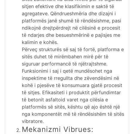
sitjen efektive dhe klasifikimin e saktë të
agregateve. Qëndrueshmëria dhe dizajni i
platformës janë shumë të rëndësishme, pasi
ndikojnë drejtpërdrejt në cilësinë e procesit
të ndarjes dhe besueshmërinë e pajisjes me
kalimin e kohës.
Përveç strukturës së saj të fortë, platforma e
sitës duhet të mirëmbahen mirë për të
siguruar performancë të njëtrajtshme.
Funksionimi i saj i qetë mundësohet nga
inspektime të rregullta dhe zëvendësimi në
kohë i pjesëve të konsumuara gjatë procesit
të sitjes. Efikasiteti i produktit përfundimtar
të betonit asfaltoid varet nga cilësia e
platformës së sitës, kështu që ajo është një
nga komponentët më të rëndësishëm të sitës
vibratore.
Mekanizmi Vibrues: