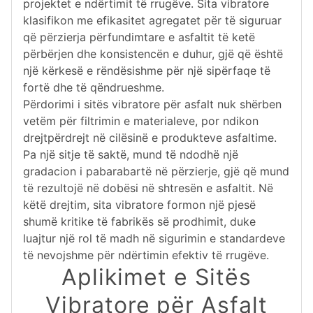
projektet e ndërtimit të rrugëve. Sita vibratore
klasifikon me efikasitet agregatet për të siguruar
që përzierja përfundimtare e asfaltit të ketë
përbërjen dhe konsistencën e duhur, gjë që është
një kërkesë e rëndësishme për një sipërfaqe të
fortë dhe të qëndrueshme.
Përdorimi i sitës vibratore për asfalt nuk shërben
vetëm për filtrimin e materialeve, por ndikon
drejtpërdrejt në cilësinë e produkteve asfaltime.
Pa një sitje të saktë, mund të ndodhë një
gradacion i pabarabartë në përzierje, gjë që mund
të rezultojë në dobësi në shtresën e asfaltit. Në
këtë drejtim, sita vibratore formon një pjesë
shumë kritike të fabrikës së prodhimit, duke
luajtur një rol të madh në sigurimin e standardeve
të nevojshme për ndërtimin efektiv të rrugëve.
Aplikimet e Sitës
Vibratore për Asfalt