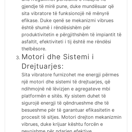
gjendje të mirë pune, duke mundësuar që
sita vibratore të funksionojë në mënyrë
efikase. Duke qenë se mekanizmi vibrues
është shumë i rëndësishëm për
produktivitetin e përgjithshëm të impiantit të
asfaltit, efektiviteti i tij është me rëndësi
thelbësore.
Motori dhe Sistemi i
Drejtuarjes:
Sita vibratore furnizohet me energji përmes
një motori dhe sistemi të drejtuarjes, që
ndihmojnë në lëvizjen e agregateve mbi
platformën e sitës. Ky sistem duhet të
sigurojë energji të qëndrueshme dhe të
besueshme për të garantuar efikasitetin e
procesit të sitjes. Motori drejton mekanizmin
vibrues, duke krijuar kështu forcën e
nevojshme për ndarjen efektive.