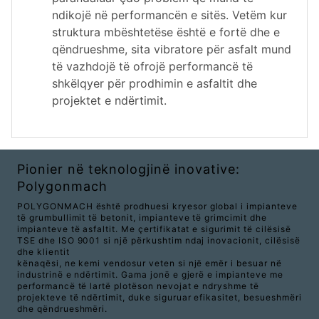
ndikojë në performancën e sitës. Vetëm kur
struktura mbështetëse është e fortë dhe e
qëndrueshme, sita vibratore për asfalt mund
të vazhdojë të ofrojë performancë të
shkëlqyer për prodhimin e asfaltit dhe
projektet e ndërtimit.
Pionier në teknologjinë inovative:
Polygonmach
POLYGONMACH është prodhuesi kryesor global i impianteve
të grumbullimit të betonit, impianteve të grimcimit dhe
impianteve të asfaltit. Me çertifikatat e sigurimit të cilësisë
TSE dhe ISO 9001 si një përkushtim ndaj inovacionit, cilësisë
dhe klientit
kënaqësi, ne kemi vendosur veten si një emër i besuar në
industrinë e ndërtimit. Gama jonë e gjerë e impianteve me
performancë të lartë plotëson nevojat e ndryshme të
projekteve të ndërtimit, duke siguruar efikasitet, besueshmëri
dhe qëndrueshmëri.