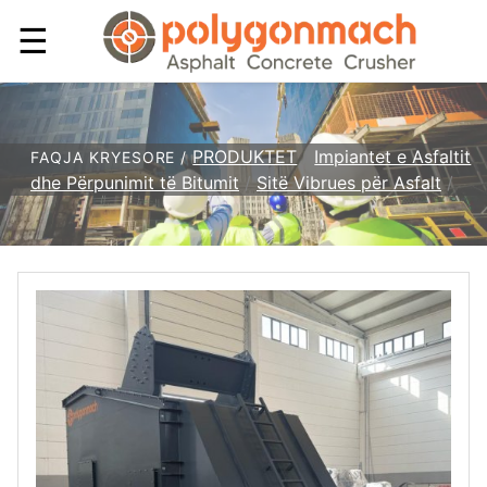
☰
PRODUKTET
/
Impiantet e Asfaltit
FAQJA KRYESORE /
dhe Përpunimit të Bitumit
/
Sitë Vibrues për Asfalt
/