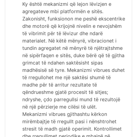
Ky është mekanizmi që lejon lëvizjen e
agregateve mbi platformën e sitës.
Zakonisht, funksionon me peshë ekscentrike
dhe motorë që krijojnë nivelin e nevojshëm
të vibrimit për të lëvizur dhe ndarë
materialet. Në këtë mënyrë, vibracionet i
tundin agregatet në mënyrë të njëtrajtshme
në sipërfaqen e sitës, duke bërë që të gjitha
grimcat të ndahen saktësisht sipas
madhësisë së tyre. Mekanizmi vibrues duhet
të rregullohet me një saktësi shumë të
madhe për të arritur rezultate të
qëndrueshme gjatë procesit të sitjes;
ndryshe, çdo parregullsi mund të rezultojë
në një përzierje me cilësi të ulët.
Mekanizmi vibrues gjithashtu kërkon
mirëmbajtje të rregullt pasi i nënshtrohet
stresit të madh gjatë operimit. Kontrollimet
dhe rregullimet periodike e mbajnë në