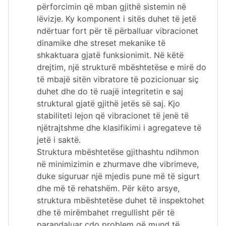
përforcimin që mban gjithë sistemin në
lëvizje. Ky komponent i sitës duhet të jetë
ndërtuar fort për të përballuar vibracionet
dinamike dhe streset mekanike të
shkaktuara gjatë funksionimit. Në këtë
drejtim, një strukturë mbështetëse e mirë do
të mbajë sitën vibratore të pozicionuar siç
duhet dhe do të ruajë integritetin e saj
struktural gjatë gjithë jetës së saj. Kjo
stabiliteti lejon që vibracionet të jenë të
njëtrajtshme dhe klasifikimi i agregateve të
jetë i saktë.
Struktura mbështetëse gjithashtu ndihmon
në minimizimin e zhurmave dhe vibrimeve,
duke siguruar një mjedis pune më të sigurt
dhe më të rehatshëm. Për këto arsye,
struktura mbështetëse duhet të inspektohet
dhe të mirëmbahet rregullisht për të
parandaluar çdo problem që mund të