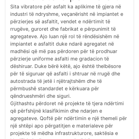
Sita vibratore për asfalt ka aplikime të gjera në
industri të ndryshme, veçanërisht në impiantet e
përzierjes së asfaltit, vendet e ndërtimit të
rrugëve, guroret dhe fabrikat e përpunimit të
agregateve. Ajo luan një rol të rëndësishëm në
impiantet e asfaltit duke ndarë agregatet në
madhësi që më pas përdoren për të prodhuar
përzierje uniforme asfalti me gradacion të
dëshiruar. Duke bërë këtë, ajo është thelbësore
për të siguruar që asfalti i shtruar në rrugë dhe
autostrada të jetë i njëtrajtshëm dhe të
përmbushë standardet e kërkuara për
qëndrueshmëri dhe siguri.
Gjithashtu përdoret në projekte të tjera ndërtimi
që përfshijnë klasifikimin dhe ndarjen e
agregateve. Qoftë për ndërtimin e një themeli për
një shtëpi apo përgatitjen e materialeve për
projekte të mëdha infrastrukturore, saktësia e