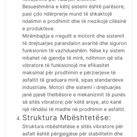
Besueshmëria e këtij sistemi është parësore,
pasi çdo ndërprerje mund të shkaktojë
ndalimin e prodhimit dhe të rrezikojë cilësinë
e produkteve.
Mirëmbajtja e rregullt e motorit dhe sistemit
të drejtuarjes parandalon avaritë dhe siguron
funksionim të vazhdueshëm. Nëse ky sistem
mbahet në gjendje të mirë, ndihmon që sita
vibratore të funksionojë me efikasitet
maksimal për prodhimin e përzierjeve të
asfaltit të graduara mirë, sipas standardeve
industriale. Motori dhe sistemi i drejtuarjes
janë pjesë thelbësore e mekanizmit të punës
së sitës vibratore; për këtë arsye, ato kanë
një rëndësi të madhe në prodhimin e asfaltit.
Struktura Mbështetëse:
Struktura mbështetëse e sitës vibratore për
asfalt është përgjegjëse për stabilitetin dhe