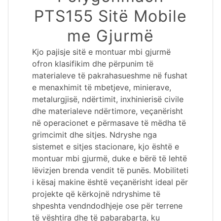
PTS155 Sitë Mobile
me Gjurmë
Kjo pajisje sitë e montuar mbi gjurmë
ofron klasifikim dhe përpunim të
materialeve të pakrahasueshme në fushat
e menaxhimit të mbetjeve, minierave,
metalurgjisë, ndërtimit, inxhinierisë civile
dhe materialeve ndërtimore, veçanërisht
në operacionet e përmasave të mëdha të
grimcimit dhe sitjes. Ndryshe nga
sistemet e sitjes stacionare, kjo është e
montuar mbi gjurmë, duke e bërë të lehtë
lëvizjen brenda vendit të punës. Mobiliteti
i kësaj makine është veçanërisht ideal për
projekte që kërkojnë ndryshime të
shpeshta vendndodhjeje ose për terrene
të vështira dhe të pabarabarta, ku