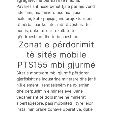
agregatet me përmasa të mëdha.
Pavarësisht nëse bëhet fjalë për një vend
ndërtimi, një minierë ose një njësi
riciklimi, këto pajisje janë projektuar për
të përballuar kushtet më të vështira të
punës, duke ofruar rezultate të
qëndrueshme dhe të besueshme.
Zonat e përdorimit
të sitës mobile
PTS155 mbi gjurmë
Sitet e montuara mbi gjurmë përdoren
gjerësisht në industrinë minerare dhe janë
një element i rëndësishëm në nxjerrjen
dhe përpunimin e mineraleve. Janë
veçanërisht të dobishme në minierat
sipërfaqësore, pasi mobiliteti i tyre lejon
instalimin pranë zonave operative, duke