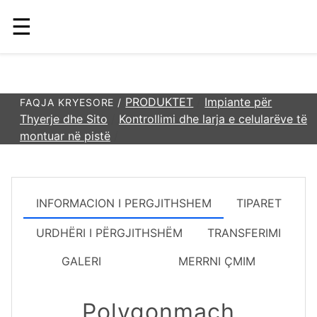
☰
PRODUKTET
/
Impiante për
FAQJA KRYESORE /
Thyerje dhe Sito
/
Kontrollimi dhe larja e celularëve të
montuar në pistë
/
INFORMACION I PERGJITHSHEM
TIPARET
URDHËRI I PËRGJITHSHËM
TRANSFERIMI
GALERI
MERRNI ÇMIM
Polygonmach