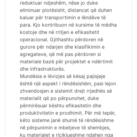
reduktuar ndjeshëm, nëse jo duke
eliminuar plotësisht, distancat që duhen
kaluar për transportimin e lëndëve të
para. Kjo kontribuon në kursime të mëdha
kostoje dhe në rritjen e efikasitetit
operacional. Gjithashtu përdoren në
gurore për ndarjen dhe klasifikimin e
agregateve, që më pas përdoren si
materiale bazë për projektet e ndërtimit
dhe infrastrukturës.
Mundësia e lëvizjes së kësaj pajisjeje
është një aspekt i rëndësishëm, pasi lejon
zhvendosjen e sistemit drejt rrjedhës së
materialit që po përpunohet, duke
përmirësuar kështu efikasitetin dhe
produktivitetin e prodhimit. Për më tepër,
këto sisteme janë shumë të rëndësishme
në përpunimin e mbetjeve të shembjes,
ku materialet e riciklueshme ndahen nga