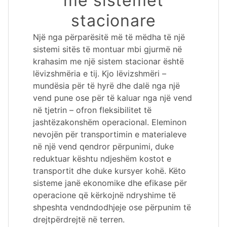
me sistemet
stacionare
Një nga përparësitë më të mëdha të një
sistemi sitës të montuar mbi gjurmë në
krahasim me një sistem stacionar është
lëvizshmëria e tij. Kjo lëvizshmëri –
mundësia për të hyrë dhe dalë nga një
vend pune ose për të kaluar nga një vend
në tjetrin – ofron fleksibilitet të
jashtëzakonshëm operacional. Eleminon
nevojën për transportimin e materialeve
në një vend qendror përpunimi, duke
reduktuar kështu ndjeshëm kostot e
transportit dhe duke kursyer kohë. Këto
sisteme janë ekonomike dhe efikase për
operacione që kërkojnë ndryshime të
shpeshta vendndodhjeje ose përpunim të
drejtpërdrejtë në terren.