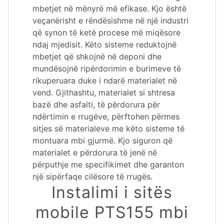
mbetjet në mënyrë më efikase. Kjo është
veçanërisht e rëndësishme në një industri
që synon të ketë procese më miqësore
ndaj mjedisit. Këto sisteme reduktojnë
mbetjet që shkojnë në deponi dhe
mundësojnë ripërdorimin e burimeve të
rikuperuara duke i ndarë materialet në
vend. Gjithashtu, materialet si shtresa
bazë dhe asfalti, të përdorura për
ndërtimin e rrugëve, përftohen përmes
sitjes së materialeve me këto sisteme të
montuara mbi gjurmë. Kjo siguron që
materialet e përdorura të jenë në
përputhje me specifikimet dhe garanton
një sipërfaqe cilësore të rrugës.
Instalimi i sitës
mobile PTS155 mbi