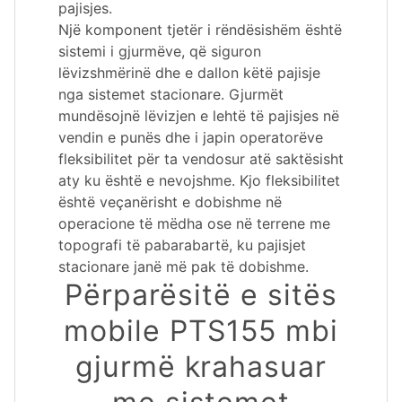
pajisjes.
Një komponent tjetër i rëndësishëm është
sistemi i gjurmëve, që siguron
lëvizshmërinë dhe e dallon këtë pajisje
nga sistemet stacionare. Gjurmët
mundësojnë lëvizjen e lehtë të pajisjes në
vendin e punës dhe i japin operatorëve
fleksibilitet për ta vendosur atë saktësisht
aty ku është e nevojshme. Kjo fleksibilitet
është veçanërisht e dobishme në
operacione të mëdha ose në terrene me
topografi të pabarabartë, ku pajisjet
stacionare janë më pak të dobishme.
Përparësitë e sitës
mobile PTS155 mbi
gjurmë krahasuar