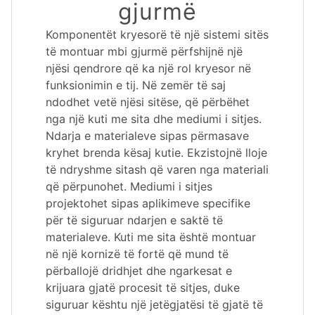
gjurmë
Komponentët kryesorë të një sistemi sitës
të montuar mbi gjurmë përfshijnë një
njësi qendrore që ka një rol kryesor në
funksionimin e tij. Në zemër të saj
ndodhet vetë njësi sitëse, që përbëhet
nga një kuti me sita dhe mediumi i sitjes.
Ndarja e materialeve sipas përmasave
kryhet brenda kësaj kutie. Ekzistojnë lloje
të ndryshme sitash që varen nga materiali
që përpunohet. Mediumi i sitjes
projektohet sipas aplikimeve specifike
për të siguruar ndarjen e saktë të
materialeve. Kuti me sita është montuar
në një kornizë të fortë që mund të
përballojë dridhjet dhe ngarkesat e
krijuara gjatë procesit të sitjes, duke
siguruar kështu një jetëgjatësi të gjatë të