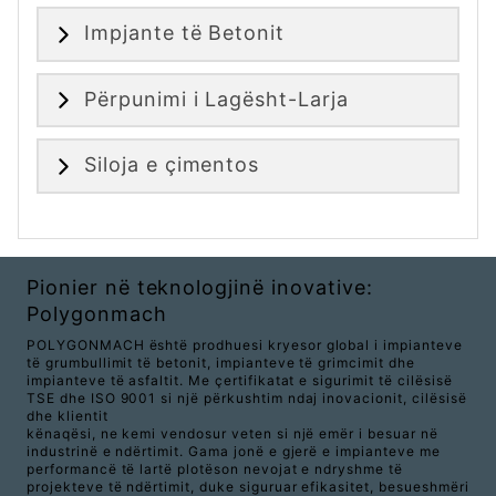
Impjante të Betonit
Përpunimi i Lagësht-Larja
Siloja e çimentos
Pionier në teknologjinë inovative:
Polygonmach
POLYGONMACH është prodhuesi kryesor global i impianteve
të grumbullimit të betonit, impianteve të grimcimit dhe
impianteve të asfaltit. Me çertifikatat e sigurimit të cilësisë
TSE dhe ISO 9001 si një përkushtim ndaj inovacionit, cilësisë
dhe klientit
kënaqësi, ne kemi vendosur veten si një emër i besuar në
industrinë e ndërtimit. Gama jonë e gjerë e impianteve me
performancë të lartë plotëson nevojat e ndryshme të
projekteve të ndërtimit, duke siguruar efikasitet, besueshmëri