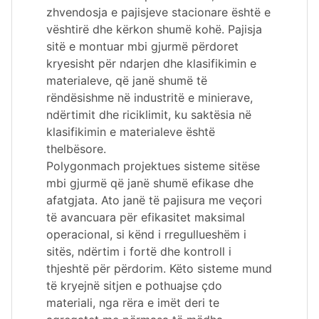
zhvendosja e pajisjeve stacionare është e
vështirë dhe kërkon shumë kohë. Pajisja
sitë e montuar mbi gjurmë përdoret
kryesisht për ndarjen dhe klasifikimin e
materialeve, që janë shumë të
rëndësishme në industritë e minierave,
ndërtimit dhe riciklimit, ku saktësia në
klasifikimin e materialeve është
thelbësore.
Polygonmach projektues sisteme sitëse
mbi gjurmë që janë shumë efikase dhe
afatgjata. Ato janë të pajisura me veçori
të avancuara për efikasitet maksimal
operacional, si kënd i rregullueshëm i
sitës, ndërtim i fortë dhe kontroll i
thjeshtë për përdorim. Këto sisteme mund
të kryejnë sitjen e pothuajse çdo
materiali, nga rëra e imët deri te