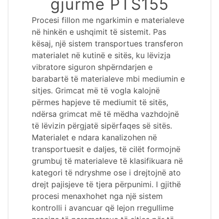
gjurmë PTS155
Procesi fillon me ngarkimin e materialeve
në hinkën e ushqimit të sistemit. Pas
kësaj, një sistem transportues transferon
materialet në kutinë e sitës, ku lëvizja
vibratore siguron shpërndarjen e
barabartë të materialeve mbi mediumin e
sitjes. Grimcat më të vogla kalojnë
përmes hapjeve të mediumit të sitës,
ndërsa grimcat më të mëdha vazhdojnë
të lëvizin përgjatë sipërfaqes së sitës.
Materialet e ndara kanalizohen në
transportuesit e daljes, të cilët formojnë
grumbuj të materialeve të klasifikuara në
kategori të ndryshme ose i drejtojnë ato
drejt pajisjeve të tjera përpunimi. I gjithë
procesi menaxhohet nga një sistem
kontrolli i avancuar që lejon rregullime