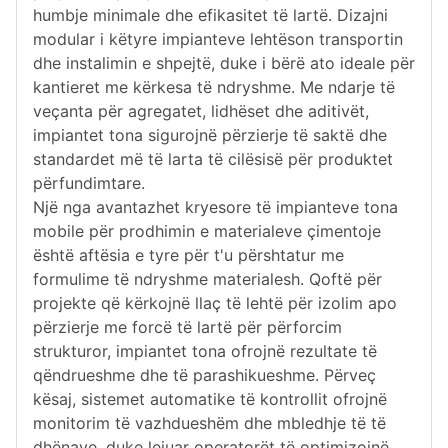
humbje minimale dhe efikasitet të lartë. Dizajni
modular i këtyre impianteve lehtëson transportin
dhe instalimin e shpejtë, duke i bërë ato ideale për
kantieret me kërkesa të ndryshme. Me ndarje të
veçanta për agregatet, lidhëset dhe aditivët,
impiantet tona sigurojnë përzierje të saktë dhe
standardet më të larta të cilësisë për produktet
përfundimtare.
Një nga avantazhet kryesore të impianteve tona
mobile për prodhimin e materialeve çimentoje
është aftësia e tyre për t'u përshtatur me
formulime të ndryshme materialesh. Qoftë për
projekte që kërkojnë llaç të lehtë për izolim apo
përzierje me forcë të lartë për përforcim
strukturor, impiantet tona ofrojnë rezultate të
qëndrueshme dhe të parashikueshme. Përveç
kësaj, sistemet automatike të kontrollit ofrojnë
monitorim të vazhdueshëm dhe mbledhje të të
dhënave, duke lejuar operatorët të optimizojnë