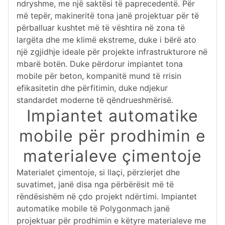
ndryshme, me një saktësi të paprecedentë. Për
më tepër, makineritë tona janë projektuar për të
përballuar kushtet më të vështira në zona të
largëta dhe me klimë ekstreme, duke i bërë ato
një zgjidhje ideale për projekte infrastrukturore në
mbarë botën. Duke përdorur impiantet tona
mobile për beton, kompanitë mund të rrisin
efikasitetin dhe përfitimin, duke ndjekur
standardet moderne të qëndrueshmërisë.
Impiantet automatike
mobile për prodhimin e
materialeve çimentoje
Materialet çimentoje, si llaçi, përzierjet dhe
suvatimet, janë disa nga përbërësit më të
rëndësishëm në çdo projekt ndërtimi. Impiantet
automatike mobile të Polygonmach janë
projektuar për prodhimin e këtyre materialeve me