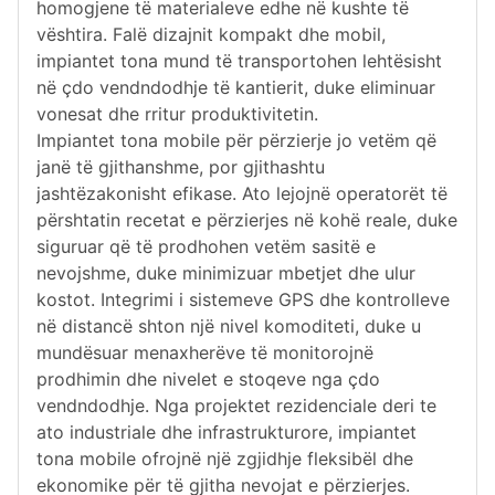
homogjene të materialeve edhe në kushte të
vështira. Falë dizajnit kompakt dhe mobil,
impiantet tona mund të transportohen lehtësisht
në çdo vendndodhje të kantierit, duke eliminuar
vonesat dhe rritur produktivitetin.
Impiantet tona mobile për përzierje jo vetëm që
janë të gjithanshme, por gjithashtu
jashtëzakonisht efikase. Ato lejojnë operatorët të
përshtatin recetat e përzierjes në kohë reale, duke
siguruar që të prodhohen vetëm sasitë e
nevojshme, duke minimizuar mbetjet dhe ulur
kostot. Integrimi i sistemeve GPS dhe kontrolleve
në distancë shton një nivel komoditeti, duke u
mundësuar menaxherëve të monitorojnë
prodhimin dhe nivelet e stoqeve nga çdo
vendndodhje. Nga projektet rezidenciale deri te
ato industriale dhe infrastrukturore, impiantet
tona mobile ofrojnë një zgjidhje fleksibël dhe
ekonomike për të gjitha nevojat e përzierjes.