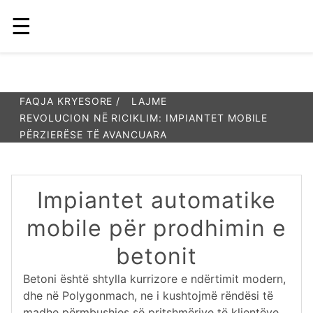
☰
FAQJA KRYESORE /
LAJME
REVOLUCION NË RICIKLIM: IMPIANTET MOBILE
PËRZIERËSE TË AVANCUARA
Impiantet automatike
mobile për prodhimin e
betonit
Betoni është shtylla kurrizore e ndërtimit modern,
dhe në Polygonmach, ne i kushtojmë rëndësi të
madhe përmbushjes së pritshmërive të klientëve