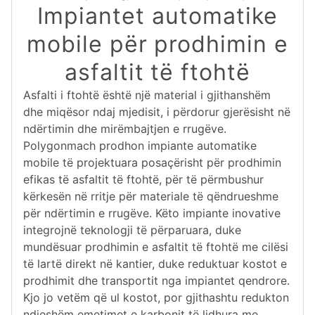
Impiantet automatike
mobile për prodhimin e
asfaltit të ftohtë
Asfalti i ftohtë është një material i gjithanshëm
dhe miqësor ndaj mjedisit, i përdorur gjerësisht në
ndërtimin dhe mirëmbajtjen e rrugëve.
Polygonmach prodhon impiante automatike
mobile të projektuara posaçërisht për prodhimin
efikas të asfaltit të ftohtë, për të përmbushur
kërkesën në rritje për materiale të qëndrueshme
për ndërtimin e rrugëve. Këto impiante inovative
integrojnë teknologji të përparuara, duke
mundësuar prodhimin e asfaltit të ftohtë me cilësi
të lartë direkt në kantier, duke reduktuar kostot e
prodhimit dhe transportit nga impiantet qendrore.
Kjo jo vetëm që ul kostot, por gjithashtu redukton
ndjeshëm emetimet e karbonit të lidhura me