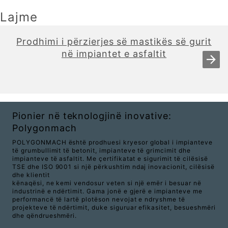
Lajme
Prodhimi i përzierjes së mastikës së gurit
në impiantet e asfaltit
Pionier në teknologjinë inovative:
Polygonmach
POLYGONMACH është prodhuesi kryesor global i impianteve
të grumbullimit të betonit, impianteve të grimcimit dhe
impianteve të asfaltit. Me çertifikatat e sigurimit të cilësisë
TSE dhe ISO 9001 si një përkushtim ndaj inovacionit, cilësisë
dhe klientit
kënaqësi, ne kemi vendosur veten si një emër i besuar në
industrinë e ndërtimit. Gama jonë e gjerë e impianteve me
performancë të lartë plotëson nevojat e ndryshme të
projekteve të ndërtimit, duke siguruar efikasitet, besueshmëri
dhe qëndrueshmëri.