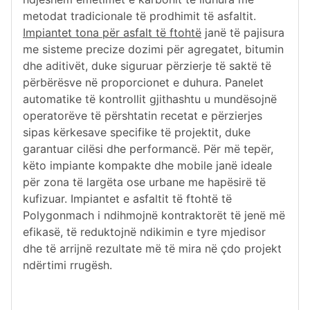
metodat tradicionale të prodhimit të asfaltit.
Impiantet tona për asfalt të ftohtë
janë të pajisura
me sisteme precize dozimi për agregatet, bitumin
dhe aditivët, duke siguruar përzierje të saktë të
përbërësve në proporcionet e duhura. Panelet
automatike të kontrollit gjithashtu u mundësojnë
operatorëve të përshtatin recetat e përzierjes
sipas kërkesave specifike të projektit, duke
garantuar cilësi dhe performancë. Për më tepër,
këto impiante kompakte dhe mobile janë ideale
për zona të largëta ose urbane me hapësirë të
kufizuar. Impiantet e asfaltit të ftohtë të
Polygonmach i ndihmojnë kontraktorët të jenë më
efikasë, të reduktojnë ndikimin e tyre mjedisor
dhe të arrijnë rezultate më të mira në çdo projekt
ndërtimi rrugësh.