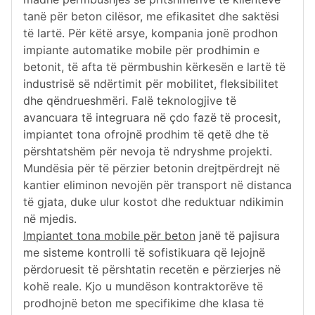
tanë për beton cilësor, me efikasitet dhe saktësi
të lartë. Për këtë arsye, kompania jonë prodhon
impiante automatike mobile për prodhimin e
betonit, të afta të përmbushin kërkesën e lartë të
industrisë së ndërtimit për mobilitet, fleksibilitet
dhe qëndrueshmëri. Falë teknologjive të
avancuara të integruara në çdo fazë të procesit,
impiantet tona ofrojnë prodhim të qetë dhe të
përshtatshëm për nevoja të ndryshme projekti.
Mundësia për të përzier betonin drejtpërdrejt në
kantier eliminon nevojën për transport në distanca
të gjata, duke ulur kostot dhe reduktuar ndikimin
në mjedis.
Impiantet tona mobile për beton
janë të pajisura
me sisteme kontrolli të sofistikuara që lejojnë
përdoruesit të përshtatin recetën e përzierjes në
kohë reale. Kjo u mundëson kontraktorëve të
prodhojnë beton me specifikime dhe klasa të