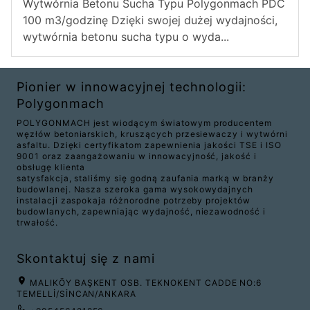
Wytwórnia Betonu Sucha Typu Polygonmach PDC
100 m3/godzinę Dzięki swojej dużej wydajności,
wytwórnia betonu sucha typu o wyda...
Pionier w innowacyjnej technologii:
Polygonmach
POLYGONMACH jest wiodącym światowym producentem
węzłów betoniarskich, kruszących przesiewaczy i wytwórni
asfaltu. Dzięki certyfikatom zapewnienia jakości TSE i ISO
9001 oraz zaangażowaniu w innowacyjność, jakość i
obsługę klienta
satysfakcja, staliśmy się godną zaufania marką w branży
budowlanej. Nasza szeroka gama wysokowydajnych
instalacji zaspokaja różnorodne potrzeby projektów
budowlanych, zapewniając wydajność, niezawodność i
trwałość.
Skontaktuj się z nami
MALIKÖY BAŞKENT OSB. TEKNOKENT CADDE NO:6
TEMELLİ/SİNCAN/ANKARA