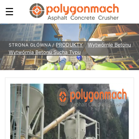
☰
PRODUKTY
/
Wytwórnie Betonu
/
STRONA GŁÓWNA /
Wytwórnia Betonu Sucha Typu
/