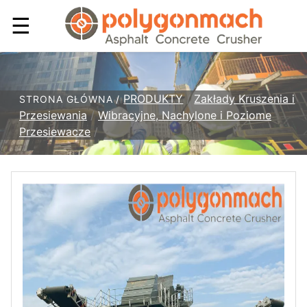
☰
PRODUKTY
/
Zakłady Kruszenia i
STRONA GŁÓWNA /
Przesiewania
/
Wibracyjne, Nachylone i Poziome
Przesiewacze
/