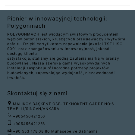
Pionier w innowacyjnej technologii:
Polygonmach
POLYGONMACH jest wiodącym światowym producentem
węzłów betoniarskich, kruszących przesiewaczy i wytwórni
asfaltu. Dzięki certyfikatom zapewnienia jakości TSE i ISO
9001 oraz zaangażowaniu w innowacyjność, jakość i
obsługę klienta
satysfakcja, staliśmy się godną zaufania marką w branży
budowlanej. Nasza szeroka gama wysokowydajnych
instalacji zaspokaja różnorodne potrzeby projektów
budowlanych, zapewniając wydajność, niezawodność i
trwałość.
Skontaktuj się z nami
MALIKÖY BAŞKENT OSB. TEKNOKENT CADDE NO:6
TEMELLİ/SİNCAN/ANKARA
+905456421256
+905456421256
+90 553 178 08 80 Muhasebe ve Satınalma