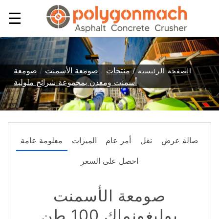
☰
منتجات
/
صومعة الأسمنت
/
صومعة
الصفحة الرئيسية /
/
أسمنت ومعدن بمجموعة شرائح ملولبة
صالة عرض
نقل
أمر عام
الميزات
معلومة عامة
احصل على السعر
صومعة الأسمنت
بوليغونماك 100 طن