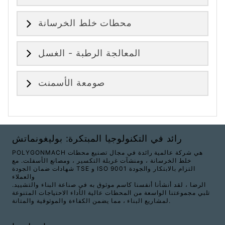
محطات خلط الخرسانة
المعالجة الرطبة - الغسل
صومعة الأسمنت
رائد في التكنولوجيا المبتكرة: بوليغونماتش
POLYGONMACH هي شركة عالمية رائدة في مجال تصنيع محطات
خلط الخرسانة ، ومنشآت غربلة التكسير ، ومصانع الأسفلت. مع
شهادات ضمان الجودة TSE و ISO 9001 التزام بالابتكار والجودة
والعملاء
الرضا ، لقد أنشأنا أنفسنا كاسم موثوق به في صناعة البناء والتشييد.
تلبي مجموعتنا الواسعة من المحطات عالية الأداء الاحتياجات المتنوعة
لمشاريع البناء ، مما يضمن الكفاءة والموثوقية والمتانة.