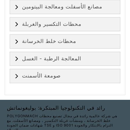
مصانع الأسفلت ومعالجة البيتومين
محطات التكسير والغربلة
محطات خلط الخرسانة
المعالجة الرطبة - الغسل
صومعة الأسمنت
رائد في التكنولوجيا المبتكرة: بوليغونماتش
POLYGONMACH هي شركة عالمية رائدة في مجال تصنيع محطات
خلط الخرسانة ، ومنشآت غربلة التكسير ، ومصانع الأسفلت. مع
شهادات ضمان الجودة TSE و ISO 9001 التزام بالابتكار والجودة
والعملاء