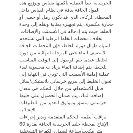
الخرسانة. تبدأ العملية بأكملها بقياس وتوزيع هذه
المواد الجافة بدقة في نظام القياس داخل
المحطة. الركام، الذي قد يكون رمل أو حصى أو
حجارة مكسرة، يتم تجهيزه بعناية ونقله إلى وحدة
الخلط حيث يتم إدخاله في الأسمنت والإضافات.
بخلاف محطات الخلط الرطبة التي تستخدم
المياه طوال دورة الخلط، فإن المحطات الجافة
لا تضيف الماء حتى المرحلة النهائية من دورة
الخلط. عندما يتم الوصول إلى الوقت المناسب
للخلط، يتم إضافة الماء بزيادات محسوبة لبدء
عملية إماهة الأسمنت التي تؤدي في النهاية إلى
تحول الخليط إلى مزيج خرساني بلاستيكي/سائل
قابل للاستخدام. من خلال التحكم في معدل
إضافة الماء، يتم ضمان الحصول على خليط
خرساني متسق وموثوق للعديد من التطبيقات
الإنشائية.
تراقب أنظمة التحكم المتقدمة وتدير إجراءات
الإنتاج لمحطة خلط الخرسانة الجافة بقدرة 60
متر مكعب/ساعة لضمان الكفاءة التشغيلية