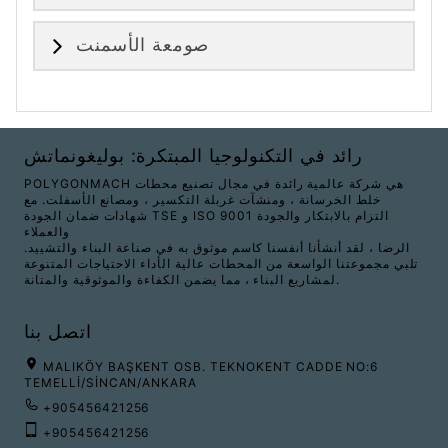
صومعة الأسمنت
رائد في التكنولوجيا المبتكرة: بوليغونماتش
POLYGONMACH هي شركة عالمية رائدة في مجال تصنيع محطات
خلط الخرسانة ، ومنشآت غربلة التكسير ، ومصانع الأسفلت. مع
شهادات ضمان الجودة TSE و ISO 9001 التزام بالابتكار والجودة
والعملاء
الرضا ، لقد أنشأنا أنفسنا كاسم موثوق به في صناعة البناء والتشييد.
تلبي مجموعتنا الواسعة من المحطات عالية الأداء الاحتياجات المتنوعة
لمشاريع البناء ، مما يضمن الكفاءة والموثوقية والمتانة.
اتصل بنا
MALIKÖY BAŞKENT OSB. TEKNOKENT CADDE NO:6
TEMELLİ/SİNCAN/ANKARA
+905456421256
+905456421256