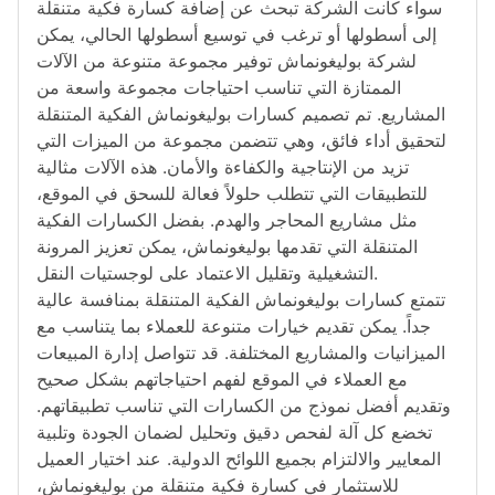
سواء كانت الشركة تبحث عن إضافة كسارة فكية متنقلة
إلى أسطولها أو ترغب في توسيع أسطولها الحالي، يمكن
لشركة بوليغونماش توفير مجموعة متنوعة من الآلات
الممتازة التي تناسب احتياجات مجموعة واسعة من
المشاريع. تم تصميم كسارات بوليغونماش الفكية المتنقلة
لتحقيق أداء فائق، وهي تتضمن مجموعة من الميزات التي
تزيد من الإنتاجية والكفاءة والأمان. هذه الآلات مثالية
للتطبيقات التي تتطلب حلولاً فعالة للسحق في الموقع،
مثل مشاريع المحاجر والهدم. بفضل الكسارات الفكية
المتنقلة التي تقدمها بوليغونماش، يمكن تعزيز المرونة
التشغيلية وتقليل الاعتماد على لوجستيات النقل.
تتمتع كسارات بوليغونماش الفكية المتنقلة بمنافسة عالية
جداً. يمكن تقديم خيارات متنوعة للعملاء بما يتناسب مع
الميزانيات والمشاريع المختلفة. قد تتواصل إدارة المبيعات
مع العملاء في الموقع لفهم احتياجاتهم بشكل صحيح
وتقديم أفضل نموذج من الكسارات التي تناسب تطبيقاتهم.
تخضع كل آلة لفحص دقيق وتحليل لضمان الجودة وتلبية
المعايير والالتزام بجميع اللوائح الدولية. عند اختيار العميل
للاستثمار في كسارة فكية متنقلة من بوليغونماش،