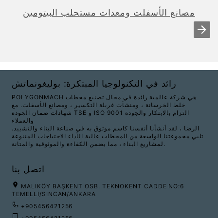
مصانع الأسفلت ومعدات مستحلب البيتومين
رائد في التكنولوجيا المبتكرة: بوليغونماتش
POLYGONMACH هي شركة عالمية رائدة في مجال تصنيع محطات
خلط الخرسانة ، ومنشآت غربلة التكسير ، ومصانع الأسفلت. مع
شهادات ضمان الجودة TSE و ISO 9001 التزام بالابتكار والجودة
والعملاء
الرضا ، لقد أنشأنا أنفسنا كاسم موثوق به في صناعة البناء والتشييد.
تلبي مجموعتنا الواسعة من المحطات عالية الأداء الاحتياجات المتنوعة
لمشاريع البناء ، مما يضمن الكفاءة والموثوقية والمتانة.
اتصل بنا
MALIKÖY BAŞKENT OSB. TEKNOKENT CADDE NO:6
TEMELLİ/SİNCAN/ANKARA
+905456421256