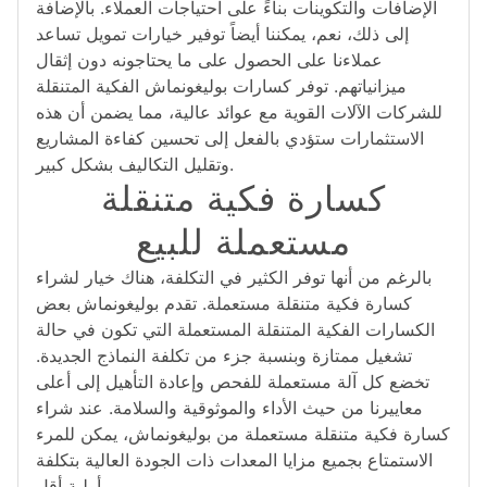
الإضافات والتكوينات بناءً على احتياجات العملاء. بالإضافة
إلى ذلك، نعم، يمكننا أيضاً توفير خيارات تمويل تساعد
عملاءنا على الحصول على ما يحتاجونه دون إثقال
ميزانياتهم. توفر كسارات بوليغونماش الفكية المتنقلة
للشركات الآلات القوية مع عوائد عالية، مما يضمن أن هذه
الاستثمارات ستؤدي بالفعل إلى تحسين كفاءة المشاريع
وتقليل التكاليف بشكل كبير.
كسارة فكية متنقلة
مستعملة للبيع
بالرغم من أنها توفر الكثير في التكلفة، هناك خيار لشراء
كسارة فكية متنقلة مستعملة. تقدم بوليغونماش بعض
الكسارات الفكية المتنقلة المستعملة التي تكون في حالة
تشغيل ممتازة وبنسبة جزء من تكلفة النماذج الجديدة.
تخضع كل آلة مستعملة للفحص وإعادة التأهيل إلى أعلى
معاييرنا من حيث الأداء والموثوقية والسلامة. عند شراء
كسارة فكية متنقلة مستعملة من بوليغونماش، يمكن للمرء
الاستمتاع بجميع مزايا المعدات ذات الجودة العالية بتكلفة
أولية أقل.