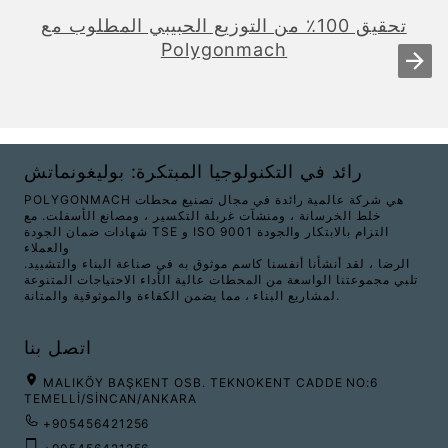
تحقيق 100٪ من التوزيع الحبيبي المطلوب مع
Polygonmach
رائد في التكنولوجيا المبتكرة: بوليغونماتش
POLYGONMACH هي شركة عالمية رائدة في مجال تصنيع محطات
خلط الخرسانة ، ومنشآت غربلة التكسير ، ومصانع الأسفلت. مع
شهادات ضمان الجودة TSE و ISO 9001 التزام بالابتكار والجودة
والعملاء
الرضا ، لقد أنشأنا أنفسنا كاسم موثوق به في صناعة البناء والتشييد.
تلبي مجموعتنا الواسعة من المحطات عالية الأداء الاحتياجات المتنوعة
لمشاريع البناء ، مما يضمن الكفاءة والموثوقية والمتانة.
اتصل بنا
MALIKÖY BAŞKENT OSB. TEKNOKENT CADDE NO:6
TEMELLİ/SİNCAN/ANKARA
+905456421256