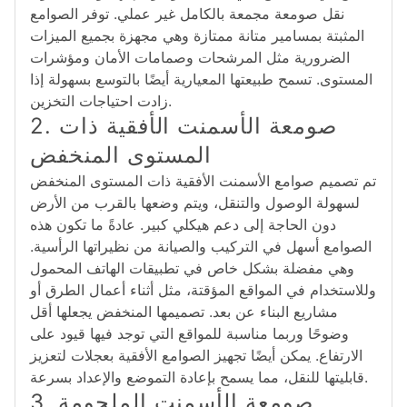
نقل صومعة مجمعة بالكامل غير عملي. توفر الصوامع
المثبتة بمسامير متانة ممتازة وهي مجهزة بجميع الميزات
الضرورية مثل المرشحات وصمامات الأمان ومؤشرات
المستوى. تسمح طبيعتها المعيارية أيضًا بالتوسع بسهولة إذا
زادت احتياجات التخزين.
2. صومعة الأسمنت الأفقية ذات
المستوى المنخفض
تم تصميم صوامع الأسمنت الأفقية ذات المستوى المنخفض
لسهولة الوصول والتنقل، ويتم وضعها بالقرب من الأرض
دون الحاجة إلى دعم هيكلي كبير. عادةً ما تكون هذه
الصوامع أسهل في التركيب والصيانة من نظيراتها الرأسية.
وهي مفضلة بشكل خاص في تطبيقات الهاتف المحمول
وللاستخدام في المواقع المؤقتة، مثل أثناء أعمال الطرق أو
مشاريع البناء عن بعد. تصميمها المنخفض يجعلها أقل
وضوحًا وربما مناسبة للمواقع التي توجد فيها قيود على
الارتفاع. يمكن أيضًا تجهيز الصوامع الأفقية بعجلات لتعزيز
قابليتها للنقل، مما يسمح بإعادة التموضع والإعداد بسرعة.
3. صومعة الأسمنت الملحومة