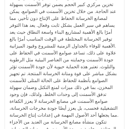
تخزين مركزي كبير الحجم يضمن توفر الأسمنت بسهولة
عند الحاجة. من خلال تخزين الأسمنت في الصوامع، يمكن
لمصانع الخرسانة الحفاظ على الإنتاج دون تأخير، مما
يساهم في سير العمل بشكل ثابت وفعال. يعد هذا التوفر
أمرًا بالغ الأهمية لمشاريع البناء واسعة النطاق حيث يعد
توفير الخرسانة المختلطة في الوقت المناسب أمرًا بالغ
الأهمية للوفاء بالجداول الزمنية للمشروع وقيود الميزانية.
علاوة على ذلك، تساعد صوامع الأسمنت في الحفاظ على
جودة الأسمنت وحمايته من العناصر البيئية مثل الرطوبة
والتلوث. تعتبر هذه الحماية حيوية لأن جودة الأسمنت تؤثر
بشكل مباشر على قوة ومتانة الخرسانة المنتجة. تم تجهيز
الصوامع بأنظمة للحفاظ على الحالة المثلى للأسمنت
المخزن، بما في ذلك ميزات لمنع التكتل وضمان سهولة
تدفق الأسمنت إلى وحدات الخلط. ولذلك، فإن وجود
صوامع الأسمنت في مصانع الخرسانة لا يعزز الكفاءة
التشغيلية فحسب، بل يعزز أيضًا جودة مخرجات الخرسانة،
مما يجعلها أحد الأصول المهمة في إعدادات إنتاج الخرسانة.
تتكون منشأة مصانع الخرسانة من العديد من الأجزاء
المختلفة، وخاصة صومعة الأسمنت. في مصانع الخرسانة،