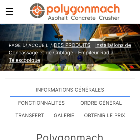
☰
DES PRODUITS
/
Installations de
PAGE D\'ACCUEIL /
Concassage et de Criblage
/
Empileur Radial
Télescopique
/
INFORMATIONS GÉNÉRALES
FONCTIONNALITÉS
ORDRE GÉNÉRAL
TRANSFERT
GALERIE
OBTENIR LE PRIX
Polygonmach