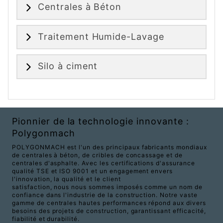
Centrales à Béton
Traitement Humide-Lavage
Silo à ciment
Pionnier de la technologie innovante :
Polygonmach
POLYGONMACH est l'un des principaux fabricants mondiaux
de centrales à béton, de cribles de concassage et de
centrales d'asphalte. Avec les certifications d'assurance
qualité TSE et ISO 9001 et un engagement envers
l'innovation, la qualité et le client
satisfaction, nous nous sommes imposés comme un nom de
confiance dans l'industrie de la construction. Notre vaste
gamme de centrales hautes performances répond aux divers
besoins des projets de construction, garantissant efficacité,
fiabilité et durabilité.